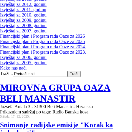
Izvještaj za 2012. godinu
Izvještaj za 2011. godinu
Izvještaj za 2010. godinu
Izvještaj za 2009. godinu
Izvještaj za 2008. godinu
Izvještaj za 2007. godinu
Financijski plan i Program rada Oaze za 2026
Financijski plan i Program rada Oaze za 2025
Financijski plan i Program rada Oaze za 2024.
Financijski plan i Program rada Oaze za 2023.
Izvještaj za 2006. godinu
Izvještaj za 2005. godinu
Kako nas naći
Traži...
MIROVNA GRUPA OAZA
BELI MANASTIR
Jozsefa Antala 3 - 31300 Beli Manastir - Hrvatska
Prikazujem sadržaj po tagu: Radio Banska kosa
Srijeda, 17. 12. 2025.
Snimanje radijske emisije "Korak ka