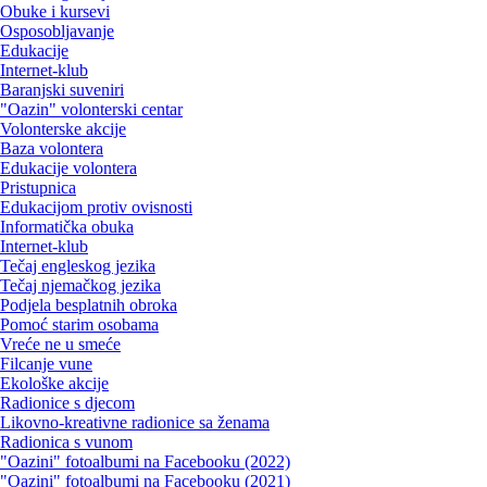
Obuke i kursevi
Osposobljavanje
Edukacije
Internet-klub
Baranjski suveniri
"Oazin" volonterski centar
Volonterske akcije
Baza volontera
Edukacije volontera
Pristupnica
Edukacijom protiv ovisnosti
Informatička obuka
Internet-klub
Tečaj engleskog jezika
Tečaj njemačkog jezika
Podjela besplatnih obroka
Pomoć starim osobama
Vreće ne u smeće
Filcanje vune
Ekološke akcije
Radionice s djecom
Likovno-kreativne radionice sa ženama
Radionica s vunom
"Oazini" fotoalbumi na Facebooku (2022)
"Oazini" fotoalbumi na Facebooku (2021)