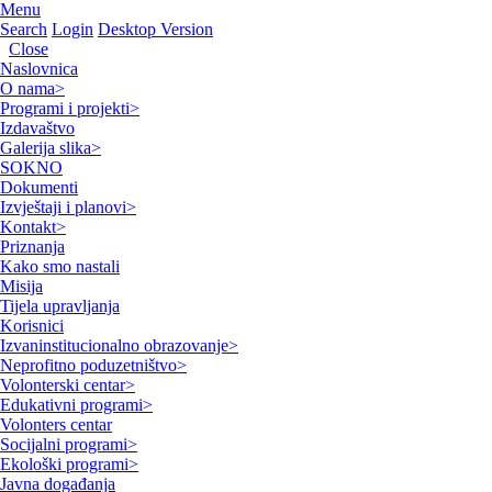
Menu
Search
Login
Desktop Version
Close
Naslovnica
O nama
>
Programi i projekti
>
Izdavaštvo
Galerija slika
>
SOKNO
Dokumenti
Izvještaji i planovi
>
Kontakt
>
Priznanja
Kako smo nastali
Misija
Tijela upravljanja
Korisnici
Izvaninstitucionalno obrazovanje
>
Neprofitno poduzetništvo
>
Volonterski centar
>
Edukativni programi
>
Volonters centar
Socijalni programi
>
Ekološki programi
>
Javna događanja