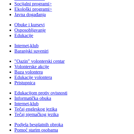
Socijalni programi
>
Ekološki programi
>
Javna događanja
Obuke i kursevi
Osposobljavanje
Edukacije
Internet-klub
Baranjski suveniri
"Oazin" volonterski centar
Volonterske akcije
Baza volontera
Edukacije volontera
Pristupnica
Edukacijom protiv ovisnosti
Informatička obuka
Internet-klub
Tečaj engleskog jezika
Tečaj njemačkog jezika
Podjela besplatnih obroka
Pomoć starim osobama