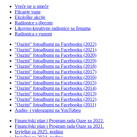
Vreće ne u smeće
Filcanje vune
Ekološke akcije
Radionice s djecom
Likovno-kreativne radionice sa ženama
Radionica s vunom
"Oazini" fotoalbumi na Facebooku (2022)
"Oazini" fotoalbumi na Facebooku (2021)
"Oazini" fotoalbumi na Facebooku (2020)
"Oazini" fotoalbumi na Facebooku (2019)
"Oazini" fotoalbumi na Facebooku (2018)
"Oazini" fotoalbumi na Facebooku (2017)
"Oazini" fotoalbumi na Facebooku (2016)
"Oazini" fotoalbumi na Facebooku (2015)
"Oazini" fotoalbumi na Facebooku (2014)
"Oazini" fotoalbumi na Facebooku (2013)
"Oazini" fotoalbumi na Facebooku (2012)
"Oazini" fotoalbumi na Facebooku (2011)
Audio- i videozapisi na YouTubeu
Financijski plan i Program rada Oaze za 2022.
Financijski plan i Program rada Oaze za 2021.
Izvještaj za 2025. godinu