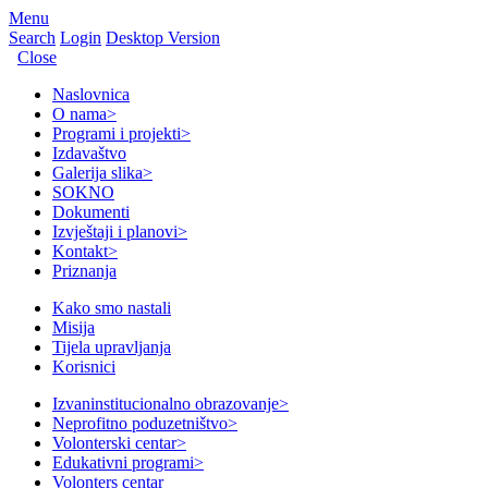
Menu
Search
Login
Desktop Version
Close
Naslovnica
O nama
>
Programi i projekti
>
Izdavaštvo
Galerija slika
>
SOKNO
Dokumenti
Izvještaji i planovi
>
Kontakt
>
Priznanja
Kako smo nastali
Misija
Tijela upravljanja
Korisnici
Izvaninstitucionalno obrazovanje
>
Neprofitno poduzetništvo
>
Volonterski centar
>
Edukativni programi
>
Volonters centar