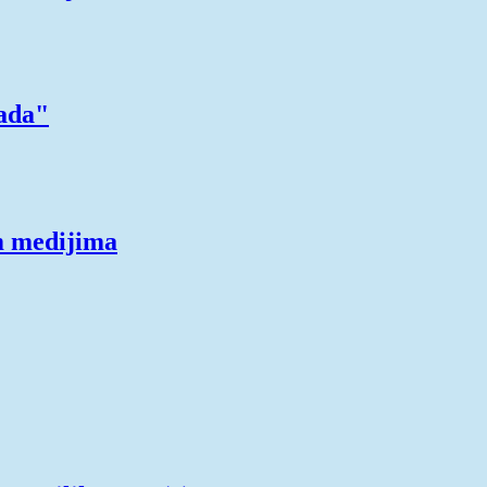
jada"
m medijima