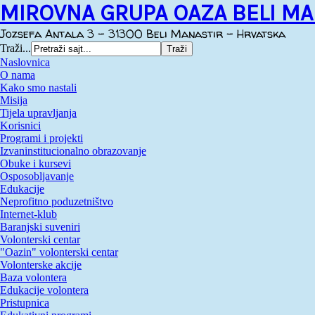
MIROVNA GRUPA OAZA BELI MA
Jozsefa Antala 3 - 31300 Beli Manastir - Hrvatska
Traži...
Naslovnica
O nama
Kako smo nastali
Misija
Tijela upravljanja
Korisnici
Programi i projekti
Izvaninstitucionalno obrazovanje
Obuke i kursevi
Osposobljavanje
Edukacije
Neprofitno poduzetništvo
Internet-klub
Baranjski suveniri
Volonterski centar
"Oazin" volonterski centar
Volonterske akcije
Baza volontera
Edukacije volontera
Pristupnica