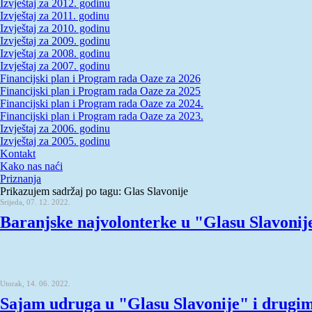
Izvještaj za 2012. godinu
Izvještaj za 2011. godinu
Izvještaj za 2010. godinu
Izvještaj za 2009. godinu
Izvještaj za 2008. godinu
Izvještaj za 2007. godinu
Financijski plan i Program rada Oaze za 2026
Financijski plan i Program rada Oaze za 2025
Financijski plan i Program rada Oaze za 2024.
Financijski plan i Program rada Oaze za 2023.
Izvještaj za 2006. godinu
Izvještaj za 2005. godinu
Kontakt
Kako nas naći
Priznanja
Prikazujem sadržaj po tagu: Glas Slavonije
Srijeda, 07. 12. 2022.
Baranjske najvolonterke u "Glasu Slavonij
Utorak, 14. 06. 2022.
Sajam udruga u "Glasu Slavonije" i drugi