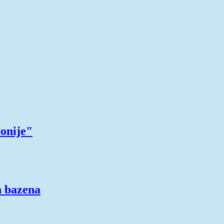
vonije"
h bazena