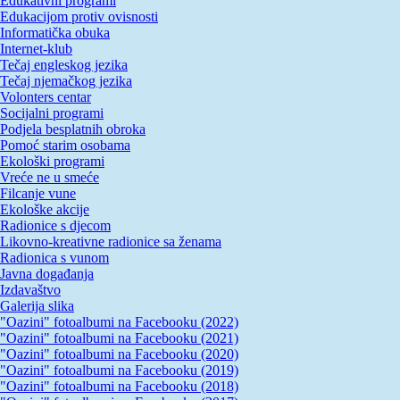
Edukativni programi
Edukacijom protiv ovisnosti
Informatička obuka
Internet-klub
Tečaj engleskog jezika
Tečaj njemačkog jezika
Volonters centar
Socijalni programi
Podjela besplatnih obroka
Pomoć starim osobama
Ekološki programi
Vreće ne u smeće
Filcanje vune
Ekološke akcije
Radionice s djecom
Likovno-kreativne radionice sa ženama
Radionica s vunom
Javna događanja
Izdavaštvo
Galerija slika
"Oazini" fotoalbumi na Facebooku (2022)
"Oazini" fotoalbumi na Facebooku (2021)
"Oazini" fotoalbumi na Facebooku (2020)
"Oazini" fotoalbumi na Facebooku (2019)
"Oazini" fotoalbumi na Facebooku (2018)