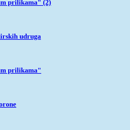
im prilikama" (2)
tirskih udruga
im prilikama"
orone