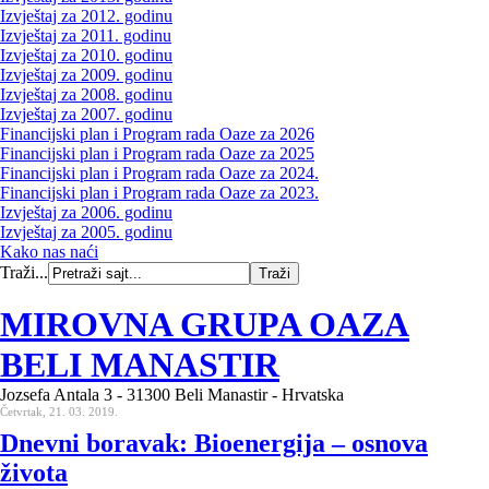
Izvještaj za 2012. godinu
Izvještaj za 2011. godinu
Izvještaj za 2010. godinu
Izvještaj za 2009. godinu
Izvještaj za 2008. godinu
Izvještaj za 2007. godinu
Financijski plan i Program rada Oaze za 2026
Financijski plan i Program rada Oaze za 2025
Financijski plan i Program rada Oaze za 2024.
Financijski plan i Program rada Oaze za 2023.
Izvještaj za 2006. godinu
Izvještaj za 2005. godinu
Kako nas naći
Traži...
MIROVNA GRUPA OAZA
BELI MANASTIR
Jozsefa Antala 3 - 31300 Beli Manastir - Hrvatska
Četvrtak, 21. 03. 2019.
Dnevni boravak: Bioenergija – osnova
života