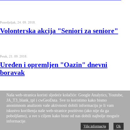
Ponedjeljak, 24. 09. 2018.
Volonterska akcija "Seniori za seniore"
Petak, 21. 09. 2018.
Uređen i opremljen "Oazin" dnevni
boravak
Naša web-stranica koristi sljedeće kolačiće: Google Analytics, Youtube,
JA_T3_blank_tpl i cwGeoData. Sve to koristimo kako bismo
Desktop Version
anonimnom analizom vaše aktivnosti dobili informaciju je li vam
Top
iskustvo korištenja naše web-stranice pozitivno (ako nije da ga
poboljšamo), a sve s ciljem kako biste od nas dobili najbolje moguće
informacije.
Više informacija
Ok