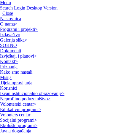
Menu
Search
Login
Desktop Version
Close
Naslovnica
O nama
>
Programi i projekti
>
Izdavaštvo
Galerija slika
>
SOKNO
Dokumenti
Izvještaji i planovi
>
Kontakt
>
Priznanja
Kako smo nastali
Misija
Tijela upravljanja
Korisnici
Izvaninstitucionalno obrazovanje
>
Neprofitno poduzetništvo
>
Volonterski centar
>
Edukativni programi
>
Volonters centar
Socijalni programi
>
Ekološki programi
>
Javna događanja