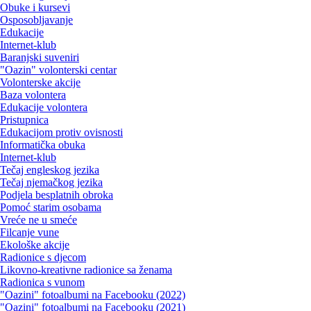
Obuke i kursevi
Osposobljavanje
Edukacije
Internet-klub
Baranjski suveniri
"Oazin" volonterski centar
Volonterske akcije
Baza volontera
Edukacije volontera
Pristupnica
Edukacijom protiv ovisnosti
Informatička obuka
Internet-klub
Tečaj engleskog jezika
Tečaj njemačkog jezika
Podjela besplatnih obroka
Pomoć starim osobama
Vreće ne u smeće
Filcanje vune
Ekološke akcije
Radionice s djecom
Likovno-kreativne radionice sa ženama
Radionica s vunom
"Oazini" fotoalbumi na Facebooku (2022)
"Oazini" fotoalbumi na Facebooku (2021)