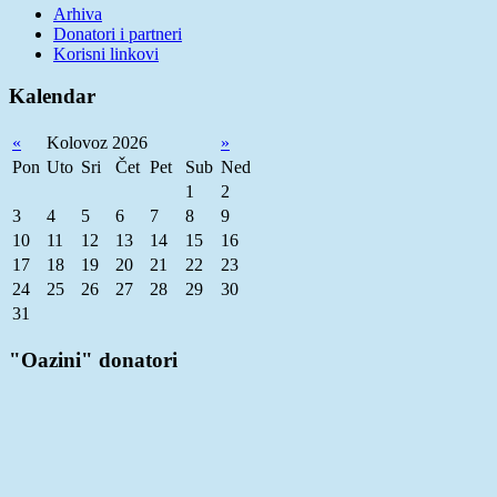
Arhiva
Donatori i partneri
Korisni linkovi
Kalendar
«
Kolovoz 2026
»
Pon
Uto
Sri
Čet
Pet
Sub
Ned
1
2
3
4
5
6
7
8
9
10
11
12
13
14
15
16
17
18
19
20
21
22
23
24
25
26
27
28
29
30
31
"Oazini" donatori