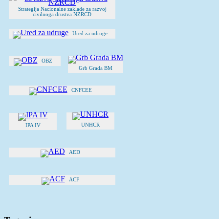
Strategija Nacionalne zaklade za razvoj
civilnoga drustva NZRCD
Ured za udruge
OBZ
Grb Grada BM
CNFCEE
UNHCR
IPA IV
AED
ACF