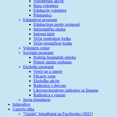
Volonterske akcije
Baza volontera
Edukacije volontera
Pristupnica
Edukativni programi
Edukacijom protiv ovisnosti
Informatička obuka
Internet-klub
Tečaj engleskog jezika
Tečaj njemačkog jezika
Volonters centar
Socijalni programi
Podjela besplatnih obroka
Pomoć starim osobama
Ekološki programi
Vreće ne u smeće
Filcanje vune
Ekološke akcije
Radionice s djecom
Likovno-kreativne radionice sa ženama
Radionica s vunom
Javna događanja
Izdavaštvo
Galerija slika
"Oazini" fotoalbumi na Facebooku (2022)