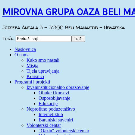
MIROVNA GRUPA OAZA BELI M
Jozsefa Antala 3 - 31300 Beli Manastir - Hrvatska
Traži...
Naslovnica
O nama
Kako smo nastali
Misija
Tijela upravljanja
Korisnici
Programi i projekti
Izvaninstitucionalno obrazovanje
Obuke i kursevi
Osposobljavanje
Edukacije
Neprofitno poduzetništvo
Internet-klub
Baranjski suveniri
Volonterski centar
"Oazin" volonterski centar