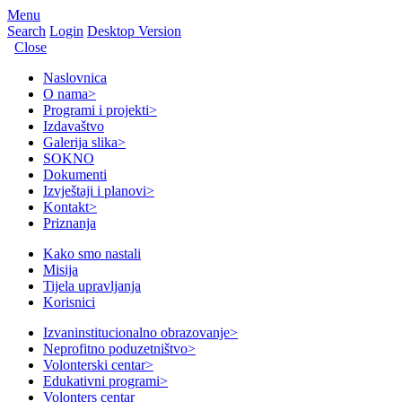
Menu
Search
Login
Desktop Version
Close
Naslovnica
O nama
>
Programi i projekti
>
Izdavaštvo
Galerija slika
>
SOKNO
Dokumenti
Izvještaji i planovi
>
Kontakt
>
Priznanja
Kako smo nastali
Misija
Tijela upravljanja
Korisnici
Izvaninstitucionalno obrazovanje
>
Neprofitno poduzetništvo
>
Volonterski centar
>
Edukativni programi
>
Volonters centar