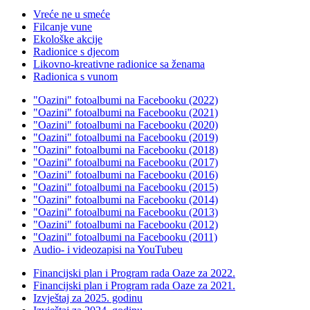
Vreće ne u smeće
Filcanje vune
Ekološke akcije
Radionice s djecom
Likovno-kreativne radionice sa ženama
Radionica s vunom
"Oazini" fotoalbumi na Facebooku (2022)
"Oazini" fotoalbumi na Facebooku (2021)
"Oazini" fotoalbumi na Facebooku (2020)
"Oazini" fotoalbumi na Facebooku (2019)
"Oazini" fotoalbumi na Facebooku (2018)
"Oazini" fotoalbumi na Facebooku (2017)
"Oazini" fotoalbumi na Facebooku (2016)
"Oazini" fotoalbumi na Facebooku (2015)
"Oazini" fotoalbumi na Facebooku (2014)
"Oazini" fotoalbumi na Facebooku (2013)
"Oazini" fotoalbumi na Facebooku (2012)
"Oazini" fotoalbumi na Facebooku (2011)
Audio- i videozapisi na YouTubeu
Financijski plan i Program rada Oaze za 2022.
Financijski plan i Program rada Oaze za 2021.
Izvještaj za 2025. godinu