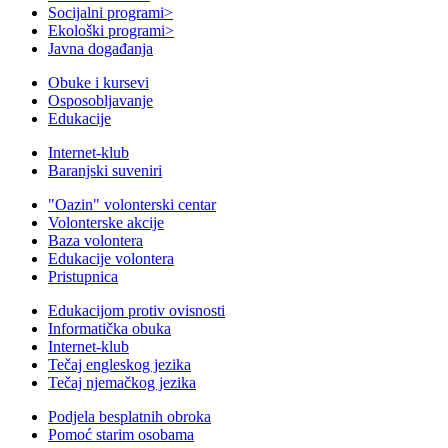
Socijalni programi
>
Ekološki programi
>
Javna događanja
Obuke i kursevi
Osposobljavanje
Edukacije
Internet-klub
Baranjski suveniri
"Oazin" volonterski centar
Volonterske akcije
Baza volontera
Edukacije volontera
Pristupnica
Edukacijom protiv ovisnosti
Informatička obuka
Internet-klub
Tečaj engleskog jezika
Tečaj njemačkog jezika
Podjela besplatnih obroka
Pomoć starim osobama