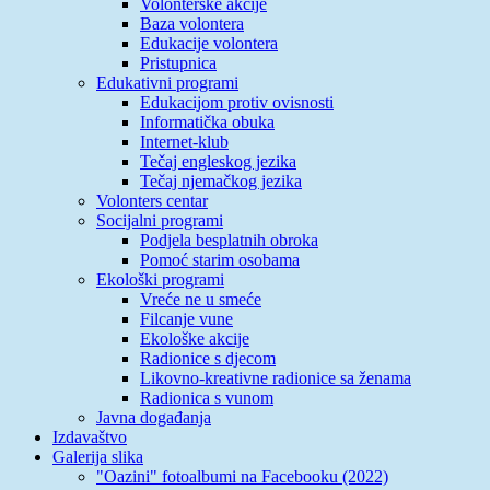
Volonterske akcije
Baza volontera
Edukacije volontera
Pristupnica
Edukativni programi
Edukacijom protiv ovisnosti
Informatička obuka
Internet-klub
Tečaj engleskog jezika
Tečaj njemačkog jezika
Volonters centar
Socijalni programi
Podjela besplatnih obroka
Pomoć starim osobama
Ekološki programi
Vreće ne u smeće
Filcanje vune
Ekološke akcije
Radionice s djecom
Likovno-kreativne radionice sa ženama
Radionica s vunom
Javna događanja
Izdavaštvo
Galerija slika
"Oazini" fotoalbumi na Facebooku (2022)