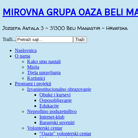
MIROVNA GRUPA OAZA BELI M
Jozsefa Antala 3 - 31300 Beli Manastir - Hrvatska
Traži...
Naslovnica
O nama
Kako smo nastali
Misija
Tijela upravljanja
Korisnici
Programi i projekti
Izvaninstitucionalno obrazovanje
Obuke i kursevi
Osposobljavanje
Edukacije
Neprofitno poduzetništvo
Internet-klub
Baranjski suveniri
Volonterski centar
"Oazin" volonterski centar