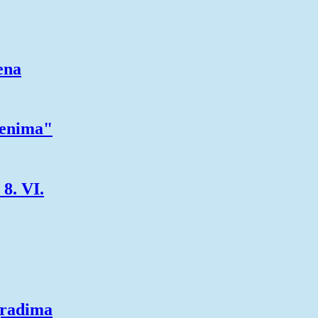
ena
zenima"
8. VI.
gradima