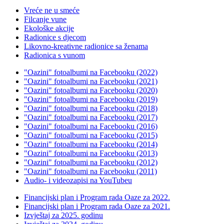
Vreće ne u smeće
Filcanje vune
Ekološke akcije
Radionice s djecom
Likovno-kreativne radionice sa ženama
Radionica s vunom
"Oazini" fotoalbumi na Facebooku (2022)
"Oazini" fotoalbumi na Facebooku (2021)
"Oazini" fotoalbumi na Facebooku (2020)
"Oazini" fotoalbumi na Facebooku (2019)
"Oazini" fotoalbumi na Facebooku (2018)
"Oazini" fotoalbumi na Facebooku (2017)
"Oazini" fotoalbumi na Facebooku (2016)
"Oazini" fotoalbumi na Facebooku (2015)
"Oazini" fotoalbumi na Facebooku (2014)
"Oazini" fotoalbumi na Facebooku (2013)
"Oazini" fotoalbumi na Facebooku (2012)
"Oazini" fotoalbumi na Facebooku (2011)
Audio- i videozapisi na YouTubeu
Financijski plan i Program rada Oaze za 2022.
Financijski plan i Program rada Oaze za 2021.
Izvještaj za 2025. godinu