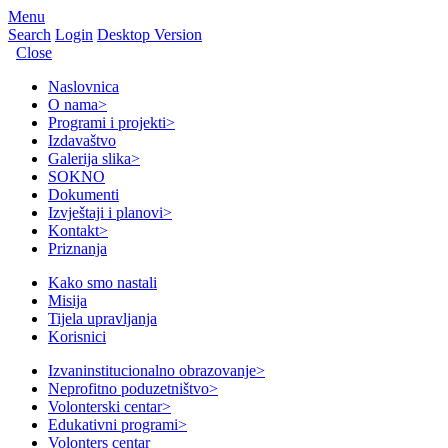
Menu
Search
Login
Desktop Version
Close
Naslovnica
O nama
>
Programi i projekti
>
Izdavaštvo
Galerija slika
>
SOKNO
Dokumenti
Izvještaji i planovi
>
Kontakt
>
Priznanja
Kako smo nastali
Misija
Tijela upravljanja
Korisnici
Izvaninstitucionalno obrazovanje
>
Neprofitno poduzetništvo
>
Volonterski centar
>
Edukativni programi
>
Volonters centar