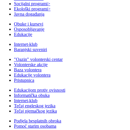
Socijalni programi
>
Ekološki programi
>
Javna događanja
Obuke i kursevi
Osposobljavanje
Edukacije
Internet-klub
Baranjski suveniri
"Oazin" volonterski centar
Volonterske akcije
Baza volontera
Edukacije volontera
Pristupnica
Edukacijom protiv ovisnosti
Informatička obuka
Internet-klub
Tečaj engleskog jezika
Tečaj njemačkog jezika
Podjela besplatnih obroka
Pomoć starim osobama