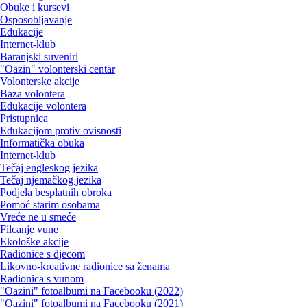
Obuke i kursevi
Osposobljavanje
Edukacije
Internet-klub
Baranjski suveniri
"Oazin" volonterski centar
Volonterske akcije
Baza volontera
Edukacije volontera
Pristupnica
Edukacijom protiv ovisnosti
Informatička obuka
Internet-klub
Tečaj engleskog jezika
Tečaj njemačkog jezika
Podjela besplatnih obroka
Pomoć starim osobama
Vreće ne u smeće
Filcanje vune
Ekološke akcije
Radionice s djecom
Likovno-kreativne radionice sa ženama
Radionica s vunom
"Oazini" fotoalbumi na Facebooku (2022)
"Oazini" fotoalbumi na Facebooku (2021)