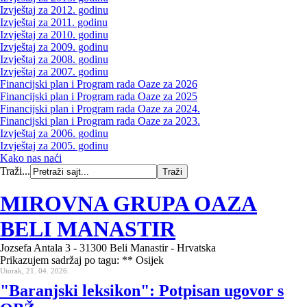
Izvještaj za 2012. godinu
Izvještaj za 2011. godinu
Izvještaj za 2010. godinu
Izvještaj za 2009. godinu
Izvještaj za 2008. godinu
Izvještaj za 2007. godinu
Financijski plan i Program rada Oaze za 2026
Financijski plan i Program rada Oaze za 2025
Financijski plan i Program rada Oaze za 2024.
Financijski plan i Program rada Oaze za 2023.
Izvještaj za 2006. godinu
Izvještaj za 2005. godinu
Kako nas naći
Traži...
MIROVNA GRUPA OAZA
BELI MANASTIR
Jozsefa Antala 3 - 31300 Beli Manastir - Hrvatska
Prikazujem sadržaj po tagu: ** Osijek
Utorak, 21. 04. 2026.
"Baranjski leksikon": Potpisan ugovor s