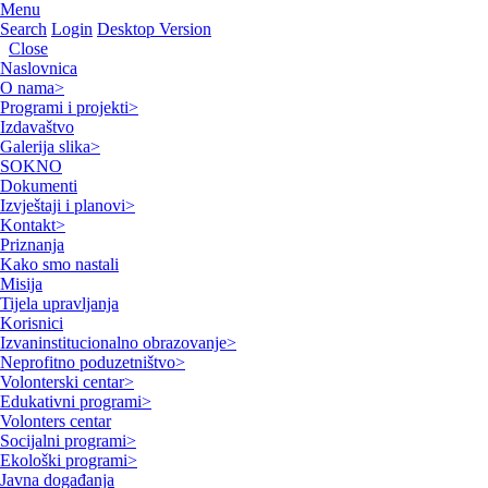
Menu
Search
Login
Desktop Version
Close
Naslovnica
O nama
>
Programi i projekti
>
Izdavaštvo
Galerija slika
>
SOKNO
Dokumenti
Izvještaji i planovi
>
Kontakt
>
Priznanja
Kako smo nastali
Misija
Tijela upravljanja
Korisnici
Izvaninstitucionalno obrazovanje
>
Neprofitno poduzetništvo
>
Volonterski centar
>
Edukativni programi
>
Volonters centar
Socijalni programi
>
Ekološki programi
>
Javna događanja