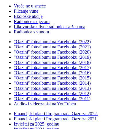
Vreće ne u smeće
Filcanje vune
Ekološke akcije
Radionice s djecom
Likovno-kreativne radionice sa ženama
Radionica s vunom
"Oazini" fotoalbumi na Facebooku (2022)
"Oazini" fotoalbumi na Facebooku (2021)
"Oazini" fotoalbumi na Facebooku (2020)
"Oazini" fotoalbumi na Facebooku (2019)
"Oazini" fotoalbumi na Facebooku (2018)
"Oazini" fotoalbumi na Facebooku (2017)
"Oazini" fotoalbumi na Facebooku (2016)
"Oazini" fotoalbumi na Facebooku (2015)
"Oazini" fotoalbumi na Facebooku (2014)
"Oazini" fotoalbumi na Facebooku (2013)
"Oazini" fotoalbumi na Facebooku (2012)
"Oazini" fotoalbumi na Facebooku (2011)
Audio- i videozapisi na YouTubeu
Financijski plan i Program rada Oaze za 2022.
Financijski plan i Program rada Oaze za 2021.
Izvještaj za 2025. godinu