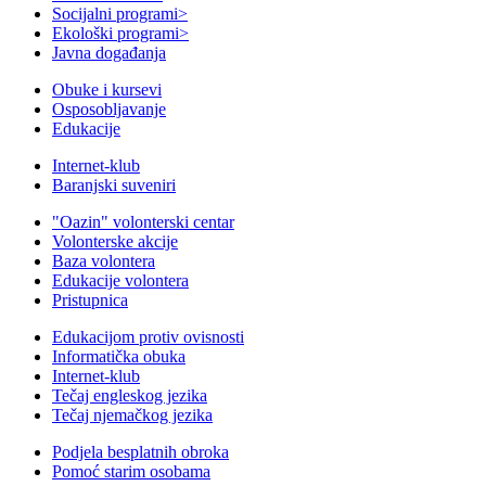
Socijalni programi
>
Ekološki programi
>
Javna događanja
Obuke i kursevi
Osposobljavanje
Edukacije
Internet-klub
Baranjski suveniri
"Oazin" volonterski centar
Volonterske akcije
Baza volontera
Edukacije volontera
Pristupnica
Edukacijom protiv ovisnosti
Informatička obuka
Internet-klub
Tečaj engleskog jezika
Tečaj njemačkog jezika
Podjela besplatnih obroka
Pomoć starim osobama