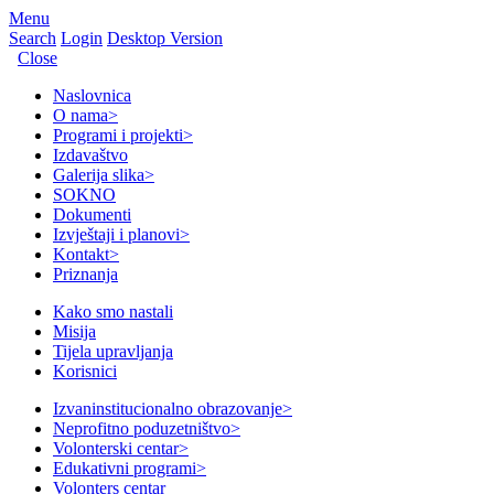
Menu
Search
Login
Desktop Version
Close
Naslovnica
O nama
>
Programi i projekti
>
Izdavaštvo
Galerija slika
>
SOKNO
Dokumenti
Izvještaji i planovi
>
Kontakt
>
Priznanja
Kako smo nastali
Misija
Tijela upravljanja
Korisnici
Izvaninstitucionalno obrazovanje
>
Neprofitno poduzetništvo
>
Volonterski centar
>
Edukativni programi
>
Volonters centar