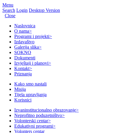
Menu
Search
Login
Desktop Version
Close
Naslovnica
O nama
>
Programi i projekti
>
Izdavaštvo
Galerija slika
>
SOKNO
Dokumenti
Izvještaji i planovi
>
Kontakt
>
Priznanja
Kako smo nastali
Misija
Tijela upravljanja
Korisnici
Izvaninstitucionalno obrazovanje
>
Neprofitno poduzetništvo
>
Volonterski centar
>
Edukativni programi
>
Volonters centar