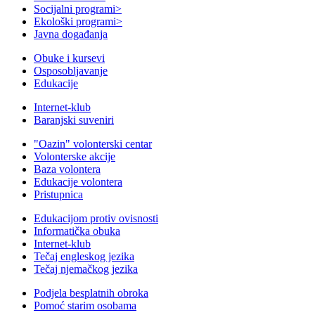
Socijalni programi
>
Ekološki programi
>
Javna događanja
Obuke i kursevi
Osposobljavanje
Edukacije
Internet-klub
Baranjski suveniri
"Oazin" volonterski centar
Volonterske akcije
Baza volontera
Edukacije volontera
Pristupnica
Edukacijom protiv ovisnosti
Informatička obuka
Internet-klub
Tečaj engleskog jezika
Tečaj njemačkog jezika
Podjela besplatnih obroka
Pomoć starim osobama