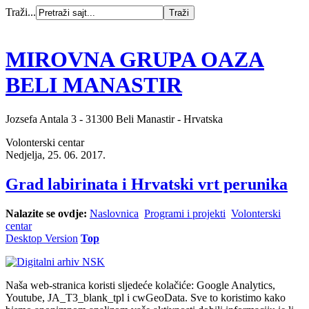
Traži...
MIROVNA GRUPA OAZA
BELI MANASTIR
Jozsefa Antala 3 - 31300 Beli Manastir - Hrvatska
Volonterski centar
Nedjelja, 25. 06. 2017.
Grad labirinata i Hrvatski vrt perunika
Nalazite se ovdje:
Naslovnica
Programi i projekti
Volonterski
centar
Desktop Version
Top
Naša web-stranica koristi sljedeće kolačiće: Google Analytics,
Youtube, JA_T3_blank_tpl i cwGeoData. Sve to koristimo kako