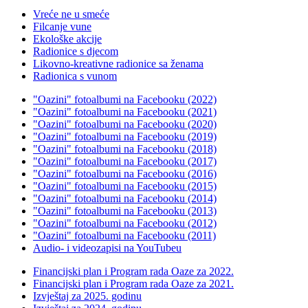
Vreće ne u smeće
Filcanje vune
Ekološke akcije
Radionice s djecom
Likovno-kreativne radionice sa ženama
Radionica s vunom
"Oazini" fotoalbumi na Facebooku (2022)
"Oazini" fotoalbumi na Facebooku (2021)
"Oazini" fotoalbumi na Facebooku (2020)
"Oazini" fotoalbumi na Facebooku (2019)
"Oazini" fotoalbumi na Facebooku (2018)
"Oazini" fotoalbumi na Facebooku (2017)
"Oazini" fotoalbumi na Facebooku (2016)
"Oazini" fotoalbumi na Facebooku (2015)
"Oazini" fotoalbumi na Facebooku (2014)
"Oazini" fotoalbumi na Facebooku (2013)
"Oazini" fotoalbumi na Facebooku (2012)
"Oazini" fotoalbumi na Facebooku (2011)
Audio- i videozapisi na YouTubeu
Financijski plan i Program rada Oaze za 2022.
Financijski plan i Program rada Oaze za 2021.
Izvještaj za 2025. godinu