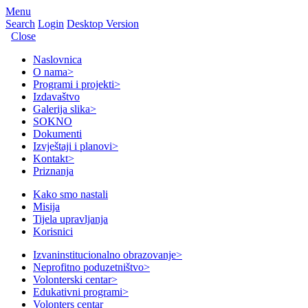
Menu
Search
Login
Desktop Version
Close
Naslovnica
O nama
>
Programi i projekti
>
Izdavaštvo
Galerija slika
>
SOKNO
Dokumenti
Izvještaji i planovi
>
Kontakt
>
Priznanja
Kako smo nastali
Misija
Tijela upravljanja
Korisnici
Izvaninstitucionalno obrazovanje
>
Neprofitno poduzetništvo
>
Volonterski centar
>
Edukativni programi
>
Volonters centar