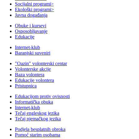
Socijalni programi
>
Ekološki programi
>
Javna događanja
Obuke i kursevi
Osposobljavanje
Edukacije
Internet-klub
Baranjski suveniri
"Oazin" volonterski centar
Volonterske akcije
Baza volontera
Edukacije volontera
Pristupnica
Edukacijom protiv ovisnosti
Informatička obuka
Internet-klub
Tečaj engleskog jezika
Tečaj njemačkog jezika
Podjela besplatnih obroka
Pomoć starim osobama