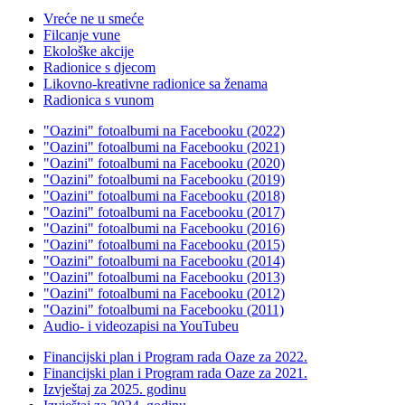
Vreće ne u smeće
Filcanje vune
Ekološke akcije
Radionice s djecom
Likovno-kreativne radionice sa ženama
Radionica s vunom
"Oazini" fotoalbumi na Facebooku (2022)
"Oazini" fotoalbumi na Facebooku (2021)
"Oazini" fotoalbumi na Facebooku (2020)
"Oazini" fotoalbumi na Facebooku (2019)
"Oazini" fotoalbumi na Facebooku (2018)
"Oazini" fotoalbumi na Facebooku (2017)
"Oazini" fotoalbumi na Facebooku (2016)
"Oazini" fotoalbumi na Facebooku (2015)
"Oazini" fotoalbumi na Facebooku (2014)
"Oazini" fotoalbumi na Facebooku (2013)
"Oazini" fotoalbumi na Facebooku (2012)
"Oazini" fotoalbumi na Facebooku (2011)
Audio- i videozapisi na YouTubeu
Financijski plan i Program rada Oaze za 2022.
Financijski plan i Program rada Oaze za 2021.
Izvještaj za 2025. godinu