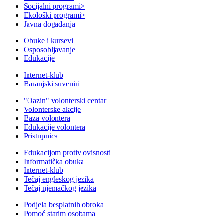
Socijalni programi
>
Ekološki programi
>
Javna događanja
Obuke i kursevi
Osposobljavanje
Edukacije
Internet-klub
Baranjski suveniri
"Oazin" volonterski centar
Volonterske akcije
Baza volontera
Edukacije volontera
Pristupnica
Edukacijom protiv ovisnosti
Informatička obuka
Internet-klub
Tečaj engleskog jezika
Tečaj njemačkog jezika
Podjela besplatnih obroka
Pomoć starim osobama