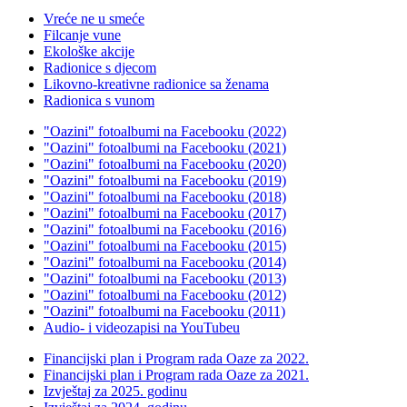
Vreće ne u smeće
Filcanje vune
Ekološke akcije
Radionice s djecom
Likovno-kreativne radionice sa ženama
Radionica s vunom
"Oazini" fotoalbumi na Facebooku (2022)
"Oazini" fotoalbumi na Facebooku (2021)
"Oazini" fotoalbumi na Facebooku (2020)
"Oazini" fotoalbumi na Facebooku (2019)
"Oazini" fotoalbumi na Facebooku (2018)
"Oazini" fotoalbumi na Facebooku (2017)
"Oazini" fotoalbumi na Facebooku (2016)
"Oazini" fotoalbumi na Facebooku (2015)
"Oazini" fotoalbumi na Facebooku (2014)
"Oazini" fotoalbumi na Facebooku (2013)
"Oazini" fotoalbumi na Facebooku (2012)
"Oazini" fotoalbumi na Facebooku (2011)
Audio- i videozapisi na YouTubeu
Financijski plan i Program rada Oaze za 2022.
Financijski plan i Program rada Oaze za 2021.
Izvještaj za 2025. godinu