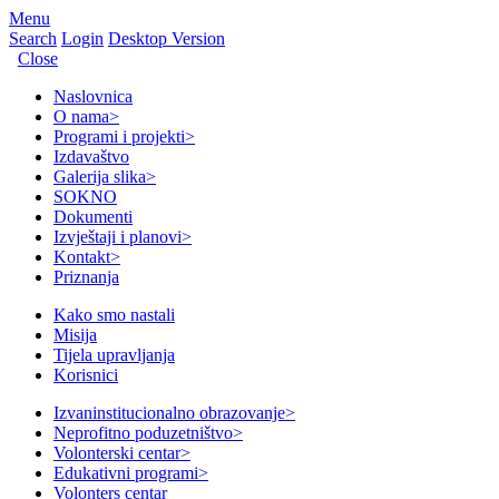
Menu
Search
Login
Desktop Version
Close
Naslovnica
O nama
>
Programi i projekti
>
Izdavaštvo
Galerija slika
>
SOKNO
Dokumenti
Izvještaji i planovi
>
Kontakt
>
Priznanja
Kako smo nastali
Misija
Tijela upravljanja
Korisnici
Izvaninstitucionalno obrazovanje
>
Neprofitno poduzetništvo
>
Volonterski centar
>
Edukativni programi
>
Volonters centar