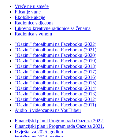
Vreće ne u smeće
Filcanje vune
Ekološke akcije
Radionice s djecom
Likovno-kreativne radionice sa ženama
Radionica s vunom
"Oazini" fotoalbumi na Facebooku (2022)
"Oazini" fotoalbumi na Facebooku (2021)
"Oazini" fotoalbumi na Facebooku (2020)
"Oazini" fotoalbumi na Facebooku (2019)
"Oazini" fotoalbumi na Facebooku (2018)
"Oazini" fotoalbumi na Facebooku (2017)
"Oazini" fotoalbumi na Facebooku (2016)
"Oazini" fotoalbumi na Facebooku (2015)
"Oazini" fotoalbumi na Facebooku (2014)
"Oazini" fotoalbumi na Facebooku (2013)
"Oazini" fotoalbumi na Facebooku (2012)
"Oazini" fotoalbumi na Facebooku (2011)
Audio- i videozapisi na YouTubeu
Financijski plan i Program rada Oaze za 2022.
Financijski plan i Program rada Oaze za 2021.
Izvještaj za 2025. godinu