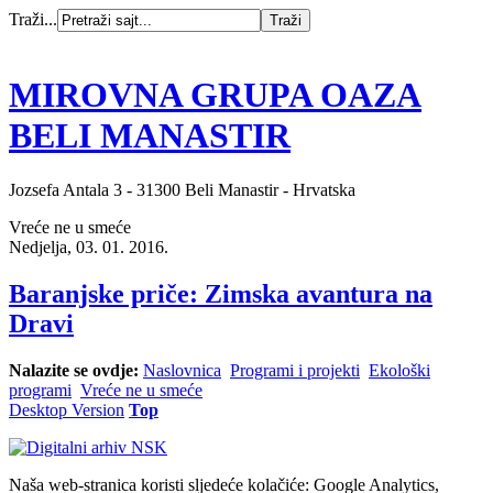
Traži...
MIROVNA GRUPA OAZA
BELI MANASTIR
Jozsefa Antala 3 - 31300 Beli Manastir - Hrvatska
Vreće ne u smeće
Nedjelja, 03. 01. 2016.
Baranjske priče: Zimska avantura na
Dravi
Nalazite se ovdje:
Naslovnica
Programi i projekti
Ekološki
programi
Vreće ne u smeće
Desktop Version
Top
Naša web-stranica koristi sljedeće kolačiće: Google Analytics,