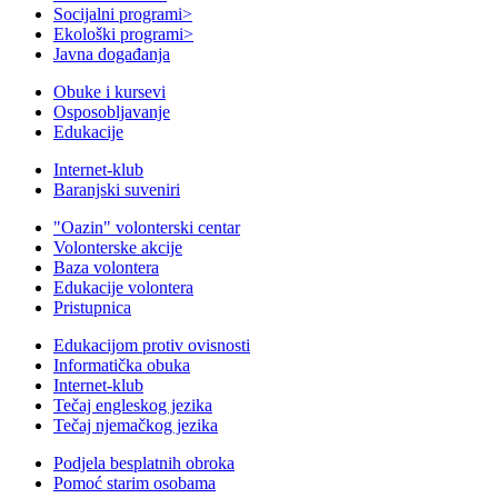
Socijalni programi
>
Ekološki programi
>
Javna događanja
Obuke i kursevi
Osposobljavanje
Edukacije
Internet-klub
Baranjski suveniri
"Oazin" volonterski centar
Volonterske akcije
Baza volontera
Edukacije volontera
Pristupnica
Edukacijom protiv ovisnosti
Informatička obuka
Internet-klub
Tečaj engleskog jezika
Tečaj njemačkog jezika
Podjela besplatnih obroka
Pomoć starim osobama