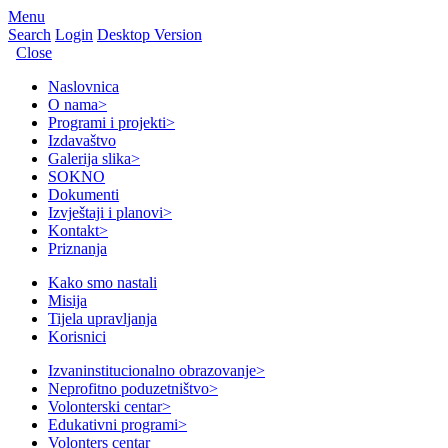
Menu
Search
Login
Desktop Version
Close
Naslovnica
O nama
>
Programi i projekti
>
Izdavaštvo
Galerija slika
>
SOKNO
Dokumenti
Izvještaji i planovi
>
Kontakt
>
Priznanja
Kako smo nastali
Misija
Tijela upravljanja
Korisnici
Izvaninstitucionalno obrazovanje
>
Neprofitno poduzetništvo
>
Volonterski centar
>
Edukativni programi
>
Volonters centar