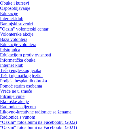
Obuke i kursevi
Osposobljavanje
Edukacije
Internet-klub
Baranjski suveniri
"Oazin" volonterski centar
Volonterske akcije
Baza volontera
Edukacije volontera
Pristupnica
Edukacijom protiv ovisnosti
Informatička obuka
Internet-klub
Tečaj engleskog jezika
Tečaj njemačkog jezika
Podjela besplatnih obroka
Pomoć starim osobama
Vreće ne u smeće
Filcanje vune
Ekološke akcije
Radionice s djecom
Likovno-kreativne radionice sa ženama
Radionica s vunom
"Oazini" fotoalbumi na Facebooku (2022)
"Oazini" fotoalbumi na Facebooku (2021)