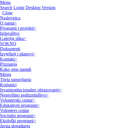
Menu
Search
Login
Desktop Version
Close
Naslovnica
O nama
>
Programi i projekti
>
Izdavaštvo
Galerija slika
>
SOKNO
Dokumenti
Izvještaji i planovi
>
Kontakt
>
Priznanja
Kako smo nastali
Misija
Tijela upravljanja
Korisnici
Izvaninstitucionalno obrazovanje
>
Neprofitno poduzetništvo
>
Volonterski centar
>
Edukativni programi
>
Volonters centar
Socijalni programi
>
Ekološki programi
>
Javna događanja