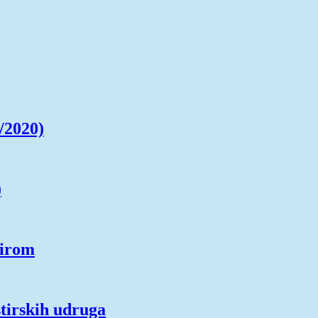
/2020)
)
tirom
tirskih udruga