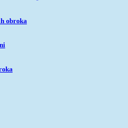
ih obroka
ni
broka