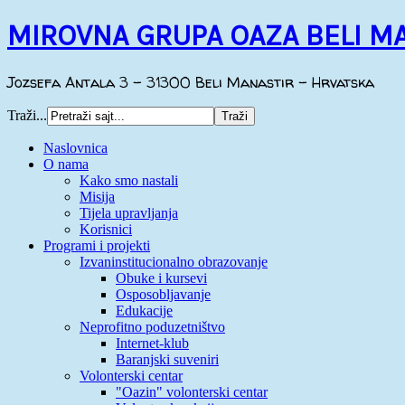
MIROVNA GRUPA OAZA BELI M
Jozsefa Antala 3 - 31300 Beli Manastir - Hrvatska
Traži...
Naslovnica
O nama
Kako smo nastali
Misija
Tijela upravljanja
Korisnici
Programi i projekti
Izvaninstitucionalno obrazovanje
Obuke i kursevi
Osposobljavanje
Edukacije
Neprofitno poduzetništvo
Internet-klub
Baranjski suveniri
Volonterski centar
"Oazin" volonterski centar