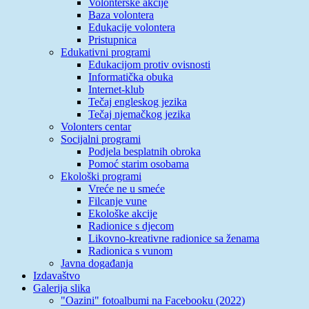
Volonterske akcije
Baza volontera
Edukacije volontera
Pristupnica
Edukativni programi
Edukacijom protiv ovisnosti
Informatička obuka
Internet-klub
Tečaj engleskog jezika
Tečaj njemačkog jezika
Volonters centar
Socijalni programi
Podjela besplatnih obroka
Pomoć starim osobama
Ekološki programi
Vreće ne u smeće
Filcanje vune
Ekološke akcije
Radionice s djecom
Likovno-kreativne radionice sa ženama
Radionica s vunom
Javna događanja
Izdavaštvo
Galerija slika
"Oazini" fotoalbumi na Facebooku (2022)