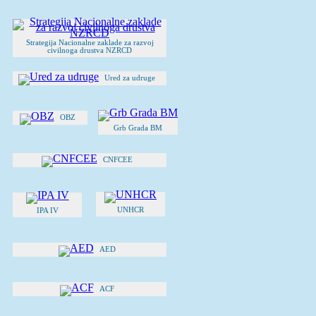
Strategija Nacionalne zaklade za razvoj
civilnoga drustva NZRCD
Ured za udruge
OBZ
Grb Grada BM
CNFCEE
UNHCR
IPA IV
AED
ACF