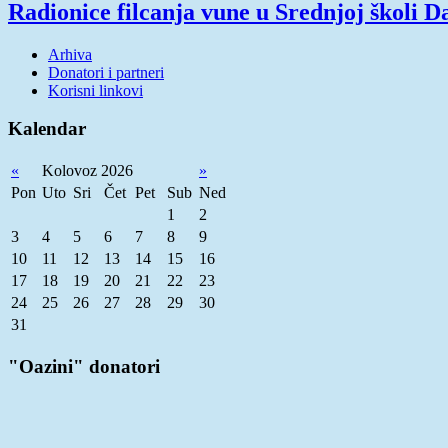
Radionice filcanja vune u Srednjoj školi Da
Arhiva
Donatori i partneri
Korisni linkovi
Kalendar
«
Kolovoz 2026
»
Pon
Uto
Sri
Čet
Pet
Sub
Ned
1
2
3
4
5
6
7
8
9
10
11
12
13
14
15
16
17
18
19
20
21
22
23
24
25
26
27
28
29
30
31
"Oazini" donatori