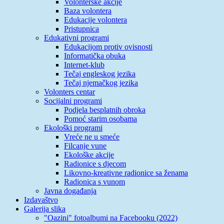
Volonterske akcije
Baza volontera
Edukacije volontera
Pristupnica
Edukativni programi
Edukacijom protiv ovisnosti
Informatička obuka
Internet-klub
Tečaj engleskog jezika
Tečaj njemačkog jezika
Volonters centar
Socijalni programi
Podjela besplatnih obroka
Pomoć starim osobama
Ekološki programi
Vreće ne u smeće
Filcanje vune
Ekološke akcije
Radionice s djecom
Likovno-kreativne radionice sa ženama
Radionica s vunom
Javna događanja
Izdavaštvo
Galerija slika
"Oazini" fotoalbumi na Facebooku (2022)