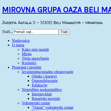
MIROVNA GRUPA OAZA BELI M
Jozsefa Antala 3 - 31300 Beli Manastir - Hrvatska
Traži...
Naslovnica
O nama
Kako smo nastali
Misija
Tijela upravljanja
Korisnici
Programi i projekti
Izvaninstitucionalno obrazovanje
Obuke i kursevi
Osposobljavanje
Edukacije
Neprofitno poduzetništvo
Internet-klub
Baranjski suveniri
Volonterski centar
"Oazin" volonterski centar