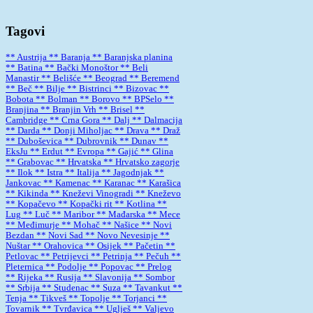
Tagovi
** Austrija
** Baranja
** Baranjska planina
** Batina
** Bački Monoštor
** Beli
Manastir
** Belišće
** Beograd
** Beremend
** Beč
** Bilje
** Bistrinci
** Bizovac
**
Bobota
** Bolman
** Borovo
** BPSelo
**
Branjina
** Branjin Vrh
** Brisel
**
Cambridge
** Crna Gora
** Dalj
** Dalmacija
** Darda
** Donji Miholjac
** Drava
** Draž
** Duboševica
** Dubrovnik
** Dunav
**
EksJu
** Erdut
** Evropa
** Gajić
** Glina
** Grabovac
** Hrvatska
** Hrvatsko zagorje
** Ilok
** Istra
** Italija
** Jagodnjak
**
Jankovac
** Kamenac
** Karanac
** Karašica
** Kikinda
** Kneževi Vinogradi
** Kneževo
** Kopačevo
** Kopački rit
** Kotlina
**
Lug
** Luč
** Maribor
** Mađarska
** Mece
** Međimurje
** Mohač
** Našice
** Novi
Bezdan
** Novi Sad
** Novo Nevesinje
**
Nuštar
** Orahovica
** Osijek
** Pačetin
**
Petlovac
** Petrijevci
** Petrinja
** Pečuh
**
Pleternica
** Podolje
** Popovac
** Prelog
** Rijeka
** Rusija
** Slavonija
** Sombor
** Srbija
** Studenac
** Suza
** Tavankut
**
Tenja
** Tikveš
** Topolje
** Torjanci
**
Tovarnik
** Tvrđavica
** Uglješ
** Valjevo