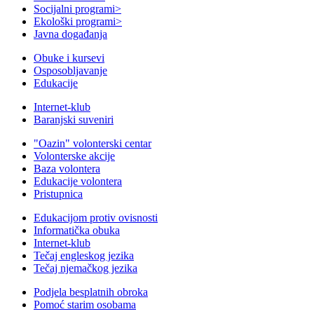
Socijalni programi
>
Ekološki programi
>
Javna događanja
Obuke i kursevi
Osposobljavanje
Edukacije
Internet-klub
Baranjski suveniri
"Oazin" volonterski centar
Volonterske akcije
Baza volontera
Edukacije volontera
Pristupnica
Edukacijom protiv ovisnosti
Informatička obuka
Internet-klub
Tečaj engleskog jezika
Tečaj njemačkog jezika
Podjela besplatnih obroka
Pomoć starim osobama