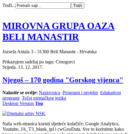
Traži...
MIROVNA GRUPA OAZA
BELI MANASTIR
Jozsefa Antala 3 - 31300 Beli Manastir - Hrvatska
Prikazujem sadržaj po tagu: Crnogorci
Srijeda, 13. 12. 2017.
Njegoš – 170 godina "Gorskog vijenca"
Nalazite se ovdje:
Naslovnica
Programi i projekti
Edukativni
programi
Tečaj njemačkog jezika
Desktop Version
Top
Naša web-stranica koristi sljedeće kolačiće: Google Analytics,
Youtube, JA_T3_blank_tpl i cwGeoData. Sve to koristimo kako