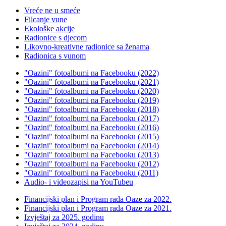
Vreće ne u smeće
Filcanje vune
Ekološke akcije
Radionice s djecom
Likovno-kreativne radionice sa ženama
Radionica s vunom
"Oazini" fotoalbumi na Facebooku (2022)
"Oazini" fotoalbumi na Facebooku (2021)
"Oazini" fotoalbumi na Facebooku (2020)
"Oazini" fotoalbumi na Facebooku (2019)
"Oazini" fotoalbumi na Facebooku (2018)
"Oazini" fotoalbumi na Facebooku (2017)
"Oazini" fotoalbumi na Facebooku (2016)
"Oazini" fotoalbumi na Facebooku (2015)
"Oazini" fotoalbumi na Facebooku (2014)
"Oazini" fotoalbumi na Facebooku (2013)
"Oazini" fotoalbumi na Facebooku (2012)
"Oazini" fotoalbumi na Facebooku (2011)
Audio- i videozapisi na YouTubeu
Financijski plan i Program rada Oaze za 2022.
Financijski plan i Program rada Oaze za 2021.
Izvještaj za 2025. godinu