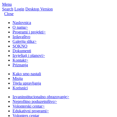
Menu
Search
Login
Desktop Version
Close
Naslovnica
O nama
>
Programi i projekti
>
Izdavaštvo
Galerija slika
>
SOKNO
Dokumenti
Izvještaji i planovi
>
Kontakt
>
Priznanja
Kako smo nastali
Misija
Tijela upravljanja
Korisnici
Izvaninstitucionalno obrazovanje
>
Neprofitno poduzetništvo
>
Volonterski centar
>
Edukativni programi
>
Volonters centar