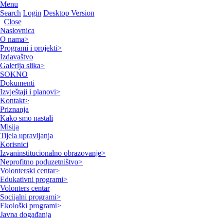
Menu
Search
Login
Desktop Version
Close
Naslovnica
O nama
>
Programi i projekti
>
Izdavaštvo
Galerija slika
>
SOKNO
Dokumenti
Izvještaji i planovi
>
Kontakt
>
Priznanja
Kako smo nastali
Misija
Tijela upravljanja
Korisnici
Izvaninstitucionalno obrazovanje
>
Neprofitno poduzetništvo
>
Volonterski centar
>
Edukativni programi
>
Volonters centar
Socijalni programi
>
Ekološki programi
>
Javna događanja