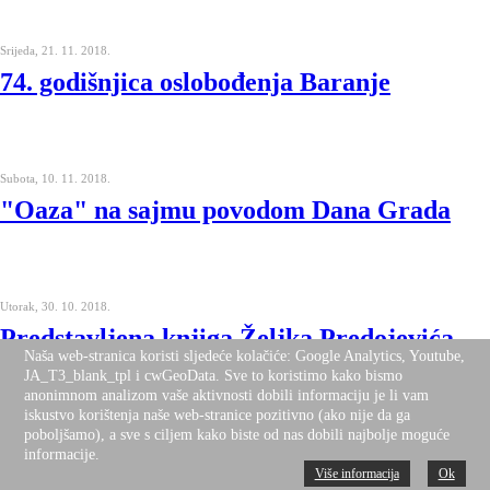
Srijeda, 21. 11. 2018.
74. godišnjica oslobođenja Baranje
Subota, 10. 11. 2018.
"Oaza" na sajmu povodom Dana Grada
Utorak, 30. 10. 2018.
Predstavljena knjiga Željka Predojevića
Naša web-stranica koristi sljedeće kolačiće: Google Analytics, Youtube,
JA_T3_blank_tpl i cwGeoData. Sve to koristimo kako bismo
anonimnom analizom vaše aktivnosti dobili informaciju je li vam
iskustvo korištenja naše web-stranice pozitivno (ako nije da ga
poboljšamo), a sve s ciljem kako biste od nas dobili najbolje moguće
Subota, 20. 10. 2018.
informacije.
Izložba kolača u Bolmanu
Više informacija
Ok