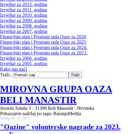
Izvještaj za 2012. godinu
Izvještaj za 2011. godinu
Izvještaj za 2010. godinu
Izvještaj za 2009. godinu
Izvještaj za 2008. godinu
Izvještaj za 2007. godinu
Financijski plan i Program rada Oaze za 2026
Financijski plan i Program rada Oaze za 2025
Financijski plan i Program rada Oaze za 2024.
Financijski plan i Program rada Oaze za 2023.
Izvještaj za 2006. godinu
Izvještaj za 2005. godinu
Kako nas naći
Traži...
MIROVNA GRUPA OAZA
BELI MANASTIR
Jozsefa Antala 3 - 31300 Beli Manastir - Hrvatska
Prikazujem sadržaj po tagu: BaranjaMedija
Srijeda, 06. 12. 2023.
"Oazine" volonterske nagrade za 2023.