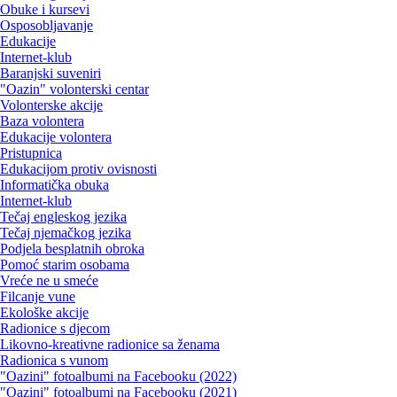
Obuke i kursevi
Osposobljavanje
Edukacije
Internet-klub
Baranjski suveniri
"Oazin" volonterski centar
Volonterske akcije
Baza volontera
Edukacije volontera
Pristupnica
Edukacijom protiv ovisnosti
Informatička obuka
Internet-klub
Tečaj engleskog jezika
Tečaj njemačkog jezika
Podjela besplatnih obroka
Pomoć starim osobama
Vreće ne u smeće
Filcanje vune
Ekološke akcije
Radionice s djecom
Likovno-kreativne radionice sa ženama
Radionica s vunom
"Oazini" fotoalbumi na Facebooku (2022)
"Oazini" fotoalbumi na Facebooku (2021)