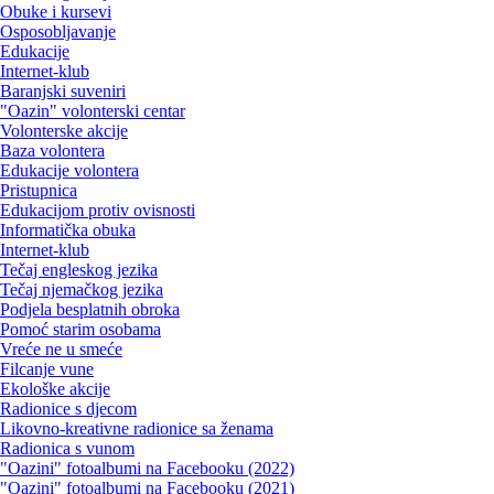
Obuke i kursevi
Osposobljavanje
Edukacije
Internet-klub
Baranjski suveniri
"Oazin" volonterski centar
Volonterske akcije
Baza volontera
Edukacije volontera
Pristupnica
Edukacijom protiv ovisnosti
Informatička obuka
Internet-klub
Tečaj engleskog jezika
Tečaj njemačkog jezika
Podjela besplatnih obroka
Pomoć starim osobama
Vreće ne u smeće
Filcanje vune
Ekološke akcije
Radionice s djecom
Likovno-kreativne radionice sa ženama
Radionica s vunom
"Oazini" fotoalbumi na Facebooku (2022)
"Oazini" fotoalbumi na Facebooku (2021)