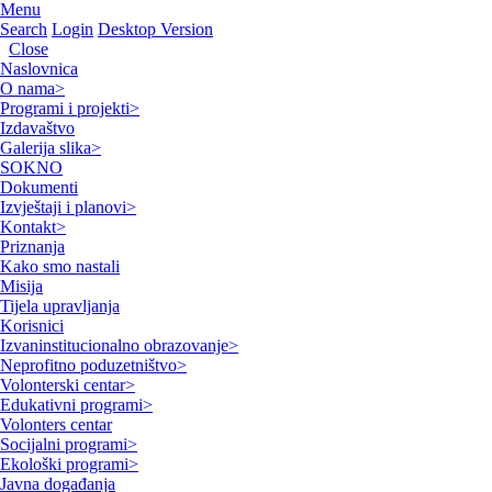
Menu
Search
Login
Desktop Version
Close
Naslovnica
O nama
>
Programi i projekti
>
Izdavaštvo
Galerija slika
>
SOKNO
Dokumenti
Izvještaji i planovi
>
Kontakt
>
Priznanja
Kako smo nastali
Misija
Tijela upravljanja
Korisnici
Izvaninstitucionalno obrazovanje
>
Neprofitno poduzetništvo
>
Volonterski centar
>
Edukativni programi
>
Volonters centar
Socijalni programi
>
Ekološki programi
>
Javna događanja