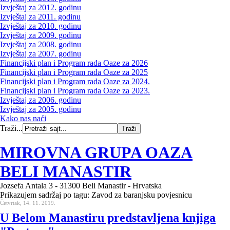
Izvještaj za 2012. godinu
Izvještaj za 2011. godinu
Izvještaj za 2010. godinu
Izvještaj za 2009. godinu
Izvještaj za 2008. godinu
Izvještaj za 2007. godinu
Financijski plan i Program rada Oaze za 2026
Financijski plan i Program rada Oaze za 2025
Financijski plan i Program rada Oaze za 2024.
Financijski plan i Program rada Oaze za 2023.
Izvještaj za 2006. godinu
Izvještaj za 2005. godinu
Kako nas naći
Traži...
MIROVNA GRUPA OAZA
BELI MANASTIR
Jozsefa Antala 3 - 31300 Beli Manastir - Hrvatska
Prikazujem sadržaj po tagu: Zavod za baranjsku povjesnicu
Četvrtak, 14. 11. 2019.
U Belom Manastiru predstavljena knjiga