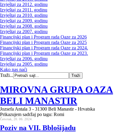
Izvještaj za 2012. godinu
Izvještaj za 2011. godinu
Izvještaj za 2010. godinu
Izvještaj za 2009. godinu
Izvještaj za 2008. godinu
Izvještaj za 2007. godinu
Financijski plan i Program rada Oaze za 2026
Financijski plan i Program rada Oaze za 2025
Financijski plan i Program rada Oaze za 2024.
Financijski plan i Program rada Oaze za 2023.
Izvještaj za 2006. godinu
Izvještaj za 2005. godinu
Kako nas naći
Traži...
MIROVNA GRUPA OAZA
BELI MANASTIR
Jozsefa Antala 3 - 31300 Beli Manastir - Hrvatska
Prikazujem sadržaj po tagu: Romi
Četvrtak, 20. 06. 2024.
Poziv na VII. Bblošijadu