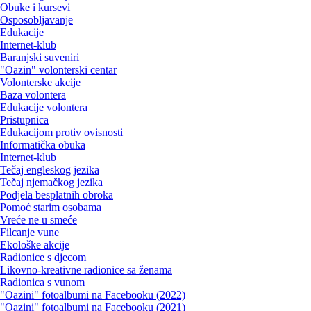
Obuke i kursevi
Osposobljavanje
Edukacije
Internet-klub
Baranjski suveniri
"Oazin" volonterski centar
Volonterske akcije
Baza volontera
Edukacije volontera
Pristupnica
Edukacijom protiv ovisnosti
Informatička obuka
Internet-klub
Tečaj engleskog jezika
Tečaj njemačkog jezika
Podjela besplatnih obroka
Pomoć starim osobama
Vreće ne u smeće
Filcanje vune
Ekološke akcije
Radionice s djecom
Likovno-kreativne radionice sa ženama
Radionica s vunom
"Oazini" fotoalbumi na Facebooku (2022)
"Oazini" fotoalbumi na Facebooku (2021)