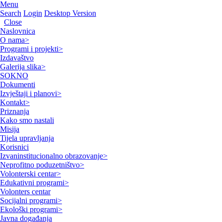
Menu
Search
Login
Desktop Version
Close
Naslovnica
O nama
>
Programi i projekti
>
Izdavaštvo
Galerija slika
>
SOKNO
Dokumenti
Izvještaji i planovi
>
Kontakt
>
Priznanja
Kako smo nastali
Misija
Tijela upravljanja
Korisnici
Izvaninstitucionalno obrazovanje
>
Neprofitno poduzetništvo
>
Volonterski centar
>
Edukativni programi
>
Volonters centar
Socijalni programi
>
Ekološki programi
>
Javna događanja