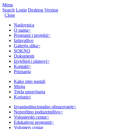
Menu
Search
Login
Desktop Version
Close
Naslovnica
O nama
>
Programi i projekti
>
Izdavaštvo
Galerija slika
>
SOKNO
Dokumenti
Izvještaji i planovi
>
Kontakt
>
Priznanja
Kako smo nastali
Misija
Tijela upravljanja
Korisnici
Izvaninstitucionalno obrazovanje
>
Neprofitno poduzetništvo
>
Volonterski centar
>
Edukativni programi
>
Volonters centar