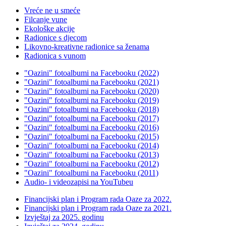
Vreće ne u smeće
Filcanje vune
Ekološke akcije
Radionice s djecom
Likovno-kreativne radionice sa ženama
Radionica s vunom
"Oazini" fotoalbumi na Facebooku (2022)
"Oazini" fotoalbumi na Facebooku (2021)
"Oazini" fotoalbumi na Facebooku (2020)
"Oazini" fotoalbumi na Facebooku (2019)
"Oazini" fotoalbumi na Facebooku (2018)
"Oazini" fotoalbumi na Facebooku (2017)
"Oazini" fotoalbumi na Facebooku (2016)
"Oazini" fotoalbumi na Facebooku (2015)
"Oazini" fotoalbumi na Facebooku (2014)
"Oazini" fotoalbumi na Facebooku (2013)
"Oazini" fotoalbumi na Facebooku (2012)
"Oazini" fotoalbumi na Facebooku (2011)
Audio- i videozapisi na YouTubeu
Financijski plan i Program rada Oaze za 2022.
Financijski plan i Program rada Oaze za 2021.
Izvještaj za 2025. godinu