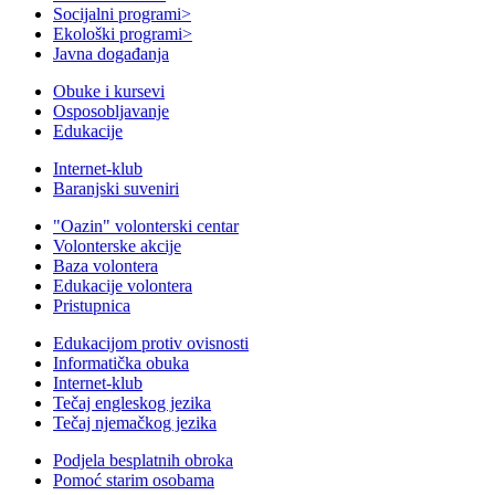
Socijalni programi
>
Ekološki programi
>
Javna događanja
Obuke i kursevi
Osposobljavanje
Edukacije
Internet-klub
Baranjski suveniri
"Oazin" volonterski centar
Volonterske akcije
Baza volontera
Edukacije volontera
Pristupnica
Edukacijom protiv ovisnosti
Informatička obuka
Internet-klub
Tečaj engleskog jezika
Tečaj njemačkog jezika
Podjela besplatnih obroka
Pomoć starim osobama