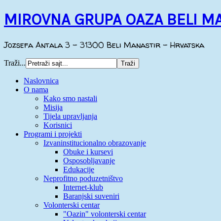
MIROVNA GRUPA OAZA BELI M
Jozsefa Antala 3 - 31300 Beli Manastir - Hrvatska
Traži...
Naslovnica
O nama
Kako smo nastali
Misija
Tijela upravljanja
Korisnici
Programi i projekti
Izvaninstitucionalno obrazovanje
Obuke i kursevi
Osposobljavanje
Edukacije
Neprofitno poduzetništvo
Internet-klub
Baranjski suveniri
Volonterski centar
"Oazin" volonterski centar