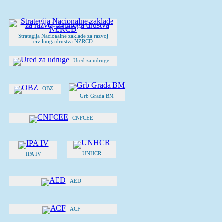
Strategija Nacionalne zaklade za razvoj
civilnoga drustva NZRCD
Ured za udruge
OBZ
Grb Grada BM
CNFCEE
UNHCR
IPA IV
AED
ACF