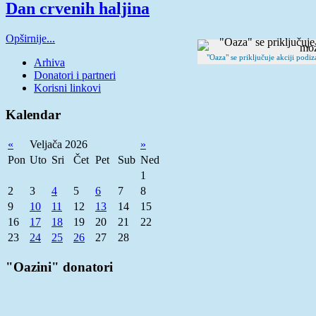
Dan crvenih haljina
Opširnije...
"Oaza" se priključuje akciji podi
Arhiva
Donatori i partneri
Korisni linkovi
Kalendar
«
Veljača 2026
»
Pon
Uto
Sri
Čet
Pet
Sub
Ned
1
2
3
4
5
6
7
8
9
10
11
12
13
14
15
16
17
18
19
20
21
22
23
24
25
26
27
28
"Oazini" donatori