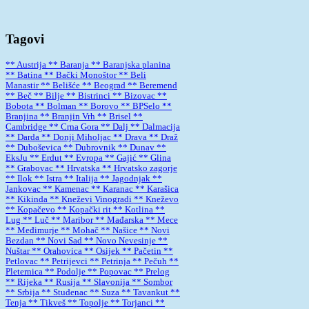
Tagovi
** Austrija
** Baranja
** Baranjska planina
** Batina
** Bački Monoštor
** Beli
Manastir
** Belišće
** Beograd
** Beremend
** Beč
** Bilje
** Bistrinci
** Bizovac
**
Bobota
** Bolman
** Borovo
** BPSelo
**
Branjina
** Branjin Vrh
** Brisel
**
Cambridge
** Crna Gora
** Dalj
** Dalmacija
** Darda
** Donji Miholjac
** Drava
** Draž
** Duboševica
** Dubrovnik
** Dunav
**
EksJu
** Erdut
** Evropa
** Gajić
** Glina
** Grabovac
** Hrvatska
** Hrvatsko zagorje
** Ilok
** Istra
** Italija
** Jagodnjak
**
Jankovac
** Kamenac
** Karanac
** Karašica
** Kikinda
** Kneževi Vinogradi
** Kneževo
** Kopačevo
** Kopački rit
** Kotlina
**
Lug
** Luč
** Maribor
** Mađarska
** Mece
** Međimurje
** Mohač
** Našice
** Novi
Bezdan
** Novi Sad
** Novo Nevesinje
**
Nuštar
** Orahovica
** Osijek
** Pačetin
**
Petlovac
** Petrijevci
** Petrinja
** Pečuh
**
Pleternica
** Podolje
** Popovac
** Prelog
** Rijeka
** Rusija
** Slavonija
** Sombor
** Srbija
** Studenac
** Suza
** Tavankut
**
Tenja
** Tikveš
** Topolje
** Torjanci
**