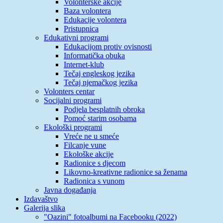
Volonterske akcije
Baza volontera
Edukacije volontera
Pristupnica
Edukativni programi
Edukacijom protiv ovisnosti
Informatička obuka
Internet-klub
Tečaj engleskog jezika
Tečaj njemačkog jezika
Volonters centar
Socijalni programi
Podjela besplatnih obroka
Pomoć starim osobama
Ekološki programi
Vreće ne u smeće
Filcanje vune
Ekološke akcije
Radionice s djecom
Likovno-kreativne radionice sa ženama
Radionica s vunom
Javna događanja
Izdavaštvo
Galerija slika
"Oazini" fotoalbumi na Facebooku (2022)