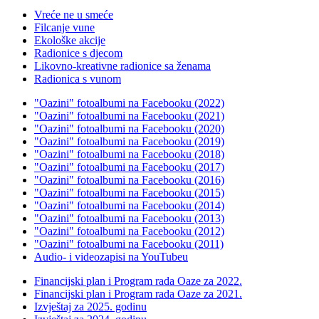
Vreće ne u smeće
Filcanje vune
Ekološke akcije
Radionice s djecom
Likovno-kreativne radionice sa ženama
Radionica s vunom
"Oazini" fotoalbumi na Facebooku (2022)
"Oazini" fotoalbumi na Facebooku (2021)
"Oazini" fotoalbumi na Facebooku (2020)
"Oazini" fotoalbumi na Facebooku (2019)
"Oazini" fotoalbumi na Facebooku (2018)
"Oazini" fotoalbumi na Facebooku (2017)
"Oazini" fotoalbumi na Facebooku (2016)
"Oazini" fotoalbumi na Facebooku (2015)
"Oazini" fotoalbumi na Facebooku (2014)
"Oazini" fotoalbumi na Facebooku (2013)
"Oazini" fotoalbumi na Facebooku (2012)
"Oazini" fotoalbumi na Facebooku (2011)
Audio- i videozapisi na YouTubeu
Financijski plan i Program rada Oaze za 2022.
Financijski plan i Program rada Oaze za 2021.
Izvještaj za 2025. godinu