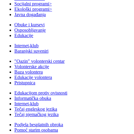
Socijalni programi
>
Ekološki programi
>
Javna događanja
Obuke i kursevi
Osposobljavanje
Edukacije
Internet-klub
Baranjski suveniri
"Oazin" volonterski centar
Volonterske akcije
Baza volontera
Edukacije volontera
Pristupnica
Edukacijom protiv ovisnosti
Informatička obuka
Internet-klub
Tečaj engleskog jezika
Tečaj njemačkog jezika
Podjela besplatnih obroka
Pomoć starim osobama