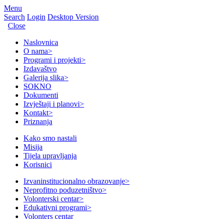
Menu
Search
Login
Desktop Version
Close
Naslovnica
O nama
>
Programi i projekti
>
Izdavaštvo
Galerija slika
>
SOKNO
Dokumenti
Izvještaji i planovi
>
Kontakt
>
Priznanja
Kako smo nastali
Misija
Tijela upravljanja
Korisnici
Izvaninstitucionalno obrazovanje
>
Neprofitno poduzetništvo
>
Volonterski centar
>
Edukativni programi
>
Volonters centar