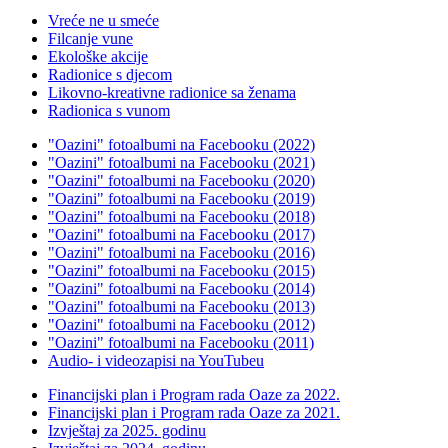
Vreće ne u smeće
Filcanje vune
Ekološke akcije
Radionice s djecom
Likovno-kreativne radionice sa ženama
Radionica s vunom
"Oazini" fotoalbumi na Facebooku (2022)
"Oazini" fotoalbumi na Facebooku (2021)
"Oazini" fotoalbumi na Facebooku (2020)
"Oazini" fotoalbumi na Facebooku (2019)
"Oazini" fotoalbumi na Facebooku (2018)
"Oazini" fotoalbumi na Facebooku (2017)
"Oazini" fotoalbumi na Facebooku (2016)
"Oazini" fotoalbumi na Facebooku (2015)
"Oazini" fotoalbumi na Facebooku (2014)
"Oazini" fotoalbumi na Facebooku (2013)
"Oazini" fotoalbumi na Facebooku (2012)
"Oazini" fotoalbumi na Facebooku (2011)
Audio- i videozapisi na YouTubeu
Financijski plan i Program rada Oaze za 2022.
Financijski plan i Program rada Oaze za 2021.
Izvještaj za 2025. godinu