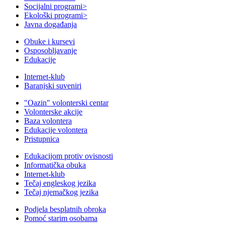
Socijalni programi
>
Ekološki programi
>
Javna događanja
Obuke i kursevi
Osposobljavanje
Edukacije
Internet-klub
Baranjski suveniri
"Oazin" volonterski centar
Volonterske akcije
Baza volontera
Edukacije volontera
Pristupnica
Edukacijom protiv ovisnosti
Informatička obuka
Internet-klub
Tečaj engleskog jezika
Tečaj njemačkog jezika
Podjela besplatnih obroka
Pomoć starim osobama