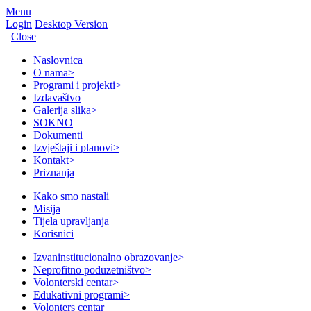
Menu
Login
Desktop Version
Close
Naslovnica
O nama
>
Programi i projekti
>
Izdavaštvo
Galerija slika
>
SOKNO
Dokumenti
Izvještaji i planovi
>
Kontakt
>
Priznanja
Kako smo nastali
Misija
Tijela upravljanja
Korisnici
Izvaninstitucionalno obrazovanje
>
Neprofitno poduzetništvo
>
Volonterski centar
>
Edukativni programi
>
Volonters centar