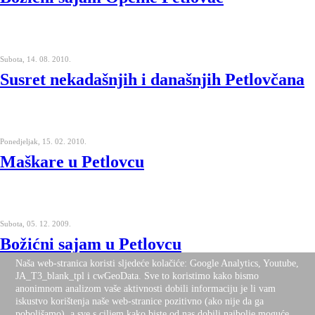
Subota, 14. 08. 2010.
Susret nekadašnjih i današnjih Petlovčana
Ponedjeljak, 15. 02. 2010.
Maškare u Petlovcu
Subota, 05. 12. 2009.
Božićni sajam u Petlovcu
Naša web-stranica koristi sljedeće kolačiće: Google Analytics, Youtube,
JA_T3_blank_tpl i cwGeoData. Sve to koristimo kako bismo
anonimnom analizom vaše aktivnosti dobili informaciju je li vam
iskustvo korištenja naše web-stranice pozitivno (ako nije da ga
poboljšamo), a sve s ciljem kako biste od nas dobili najbolje moguće