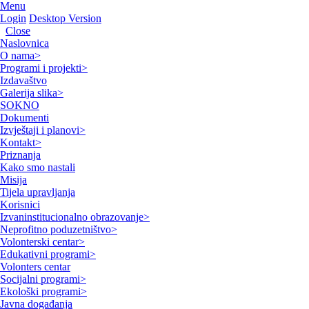
Menu
Login
Desktop Version
Close
Naslovnica
O nama
>
Programi i projekti
>
Izdavaštvo
Galerija slika
>
SOKNO
Dokumenti
Izvještaji i planovi
>
Kontakt
>
Priznanja
Kako smo nastali
Misija
Tijela upravljanja
Korisnici
Izvaninstitucionalno obrazovanje
>
Neprofitno poduzetništvo
>
Volonterski centar
>
Edukativni programi
>
Volonters centar
Socijalni programi
>
Ekološki programi
>
Javna događanja