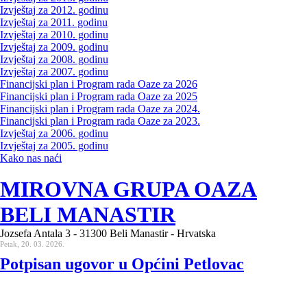
Izvještaj za 2012. godinu
Izvještaj za 2011. godinu
Izvještaj za 2010. godinu
Izvještaj za 2009. godinu
Izvještaj za 2008. godinu
Izvještaj za 2007. godinu
Financijski plan i Program rada Oaze za 2026
Financijski plan i Program rada Oaze za 2025
Financijski plan i Program rada Oaze za 2024.
Financijski plan i Program rada Oaze za 2023.
Izvještaj za 2006. godinu
Izvještaj za 2005. godinu
Kako nas naći
MIROVNA GRUPA OAZA
BELI MANASTIR
Jozsefa Antala 3 - 31300 Beli Manastir - Hrvatska
Petak, 20. 03. 2026.
Potpisan ugovor u Općini Petlovac