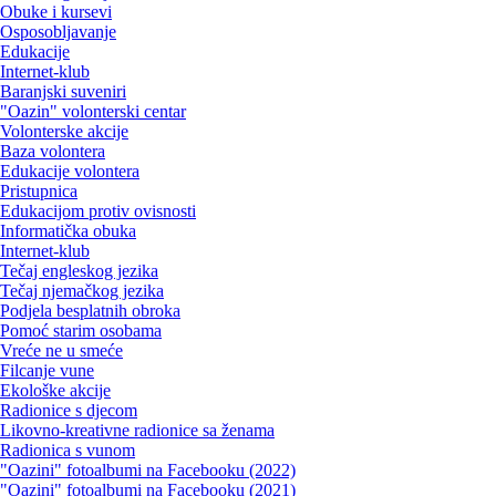
Obuke i kursevi
Osposobljavanje
Edukacije
Internet-klub
Baranjski suveniri
"Oazin" volonterski centar
Volonterske akcije
Baza volontera
Edukacije volontera
Pristupnica
Edukacijom protiv ovisnosti
Informatička obuka
Internet-klub
Tečaj engleskog jezika
Tečaj njemačkog jezika
Podjela besplatnih obroka
Pomoć starim osobama
Vreće ne u smeće
Filcanje vune
Ekološke akcije
Radionice s djecom
Likovno-kreativne radionice sa ženama
Radionica s vunom
"Oazini" fotoalbumi na Facebooku (2022)
"Oazini" fotoalbumi na Facebooku (2021)