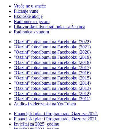
Vreće ne u smeće
Filcanje vune
Ekološke akcije
Radionice s djecom
Likovno-kreativne radionice sa ženama
Radionica s vunom
"Oazini" fotoalbumi na Facebooku (2022)
"Oazini" fotoalbumi na Facebooku (2021)
"Oazini" fotoalbumi na Facebooku (2020)
"Oazini" fotoalbumi na Facebooku (2019)
"Oazini" fotoalbumi na Facebooku (2018)
"Oazini" fotoalbumi na Facebooku (2017)
"Oazini" fotoalbumi na Facebooku (2016)
"Oazini" fotoalbumi na Facebooku (2015)
"Oazini" fotoalbumi na Facebooku (2014)
"Oazini" fotoalbumi na Facebooku (2013)
"Oazini" fotoalbumi na Facebooku (2012)
"Oazini" fotoalbumi na Facebooku (2011)
Audio- i videozapisi na YouTubeu
Financijski plan i Program rada Oaze za 2022.
Financijski plan i Program rada Oaze za 2021.
Izvještaj za 2025. godinu