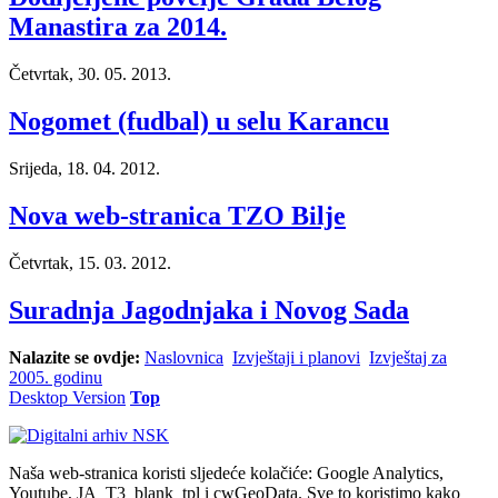
Manastira za 2014.
Četvrtak, 30. 05. 2013.
Nogomet (fudbal) u selu Karancu
Srijeda, 18. 04. 2012.
Nova web-stranica TZO Bilje
Četvrtak, 15. 03. 2012.
Suradnja Jagodnjaka i Novog Sada
Nalazite se ovdje:
Naslovnica
Izvještaji i planovi
Izvještaj za
2005. godinu
Desktop Version
Top
Naša web-stranica koristi sljedeće kolačiće: Google Analytics,
Youtube, JA_T3_blank_tpl i cwGeoData. Sve to koristimo kako