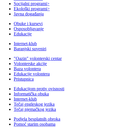
Socijalni programi
>
Ekološki programi
>
Javna događanja
Obuke i kursevi
Osposobljavanje
Edukacije
Internet-klub
Baranjski suveniri
"Oazin" volonterski centar
Volonterske akcije
Baza volontera
Edukacije volontera
Pristupnica
Edukacijom protiv ovisnosti
Informatička obuka
Internet-klub
Tečaj engleskog jezika
Tečaj njemačkog jezika
Podjela besplatnih obroka
Pomoć starim osobama