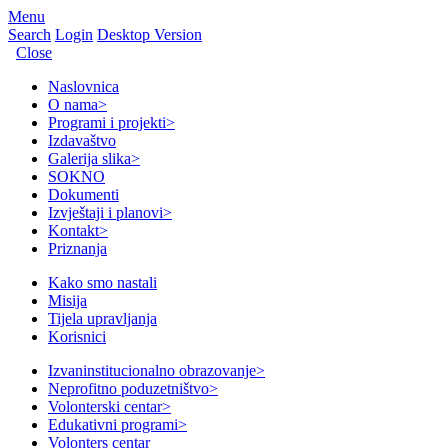
Menu
Search
Login
Desktop Version
Close
Naslovnica
O nama
>
Programi i projekti
>
Izdavaštvo
Galerija slika
>
SOKNO
Dokumenti
Izvještaji i planovi
>
Kontakt
>
Priznanja
Kako smo nastali
Misija
Tijela upravljanja
Korisnici
Izvaninstitucionalno obrazovanje
>
Neprofitno poduzetništvo
>
Volonterski centar
>
Edukativni programi
>
Volonters centar