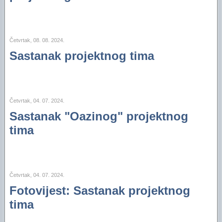
Financijski plan i Program rada Oaze za 2025
Financijski plan i Program rada Oaze za 2024.
Četvrtak, 08. 08. 2024.
Financijski plan i Program rada Oaze za 2023.
Sastanak projektnog tima
Izvještaj za 2006. godinu
Izvještaj za 2005. godinu
Četvrtak, 04. 07. 2024.
Sastanak "Oazinog" projektnog
tima
Četvrtak, 04. 07. 2024.
Fotovijest: Sastanak projektnog
tima