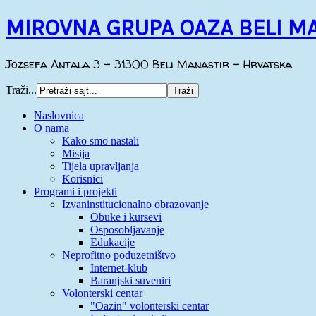
MIROVNA GRUPA OAZA BELI M
Jozsefa Antala 3 - 31300 Beli Manastir - Hrvatska
Traži...
Naslovnica
O nama
Kako smo nastali
Misija
Tijela upravljanja
Korisnici
Programi i projekti
Izvaninstitucionalno obrazovanje
Obuke i kursevi
Osposobljavanje
Edukacije
Neprofitno poduzetništvo
Internet-klub
Baranjski suveniri
Volonterski centar
"Oazin" volonterski centar