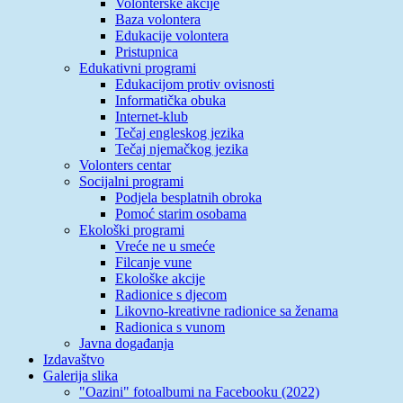
Volonterske akcije
Baza volontera
Edukacije volontera
Pristupnica
Edukativni programi
Edukacijom protiv ovisnosti
Informatička obuka
Internet-klub
Tečaj engleskog jezika
Tečaj njemačkog jezika
Volonters centar
Socijalni programi
Podjela besplatnih obroka
Pomoć starim osobama
Ekološki programi
Vreće ne u smeće
Filcanje vune
Ekološke akcije
Radionice s djecom
Likovno-kreativne radionice sa ženama
Radionica s vunom
Javna događanja
Izdavaštvo
Galerija slika
"Oazini" fotoalbumi na Facebooku (2022)