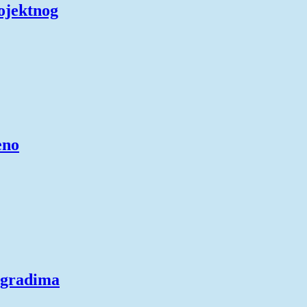
rojektnog
eno
ogradima