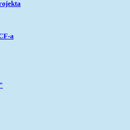
rojekta
ACF-a
"