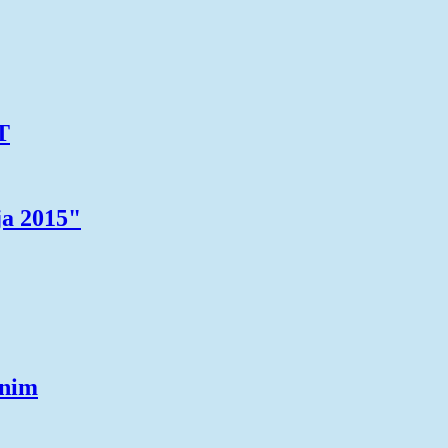
T
ja 2015"
lnim