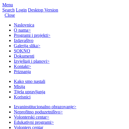
Menu
Search
Login
Desktop Version
Close
Naslovnica
O nama
>
Programi i projekti
>
Izdavaštvo
Galerija slika
>
SOKNO
Dokumenti
Izvještaji i planovi
>
Kontakt
>
Priznanja
Kako smo nastali
Misija
Tijela upravljanja
Korisnici
Izvaninstitucionalno obrazovanje
>
Neprofitno poduzetništvo
>
Volonterski centar
>
Edukativni programi
>
Volonters centar