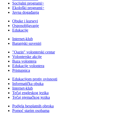
Socijalni programi
>
Ekološki programi
>
Javna događanja
Obuke i kursevi
Osposobljavanje
Edukacije
Internet-klub
Baranjski suveniri
"Oazin" volonterski centar
Volonterske akcije
Baza volontera
Edukacije volontera
Pristupnica
Edukacijom protiv ovisnosti
Informatička obuka
Internet-klub
Tečaj engleskog jezika
Tečaj njemačkog jezika
Podjela besplatnih obroka
Pomoć starim osobama