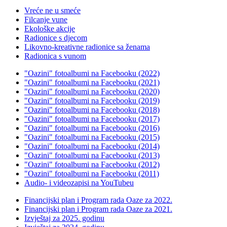
Vreće ne u smeće
Filcanje vune
Ekološke akcije
Radionice s djecom
Likovno-kreativne radionice sa ženama
Radionica s vunom
"Oazini" fotoalbumi na Facebooku (2022)
"Oazini" fotoalbumi na Facebooku (2021)
"Oazini" fotoalbumi na Facebooku (2020)
"Oazini" fotoalbumi na Facebooku (2019)
"Oazini" fotoalbumi na Facebooku (2018)
"Oazini" fotoalbumi na Facebooku (2017)
"Oazini" fotoalbumi na Facebooku (2016)
"Oazini" fotoalbumi na Facebooku (2015)
"Oazini" fotoalbumi na Facebooku (2014)
"Oazini" fotoalbumi na Facebooku (2013)
"Oazini" fotoalbumi na Facebooku (2012)
"Oazini" fotoalbumi na Facebooku (2011)
Audio- i videozapisi na YouTubeu
Financijski plan i Program rada Oaze za 2022.
Financijski plan i Program rada Oaze za 2021.
Izvještaj za 2025. godinu