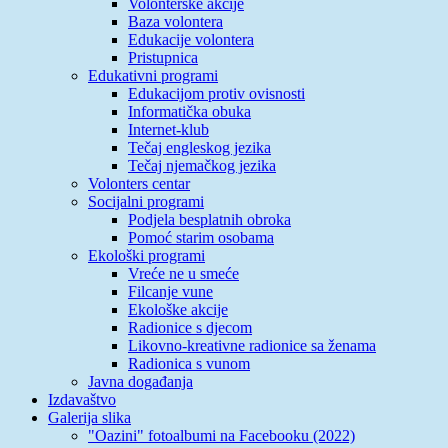
Volonterske akcije
Baza volontera
Edukacije volontera
Pristupnica
Edukativni programi
Edukacijom protiv ovisnosti
Informatička obuka
Internet-klub
Tečaj engleskog jezika
Tečaj njemačkog jezika
Volonters centar
Socijalni programi
Podjela besplatnih obroka
Pomoć starim osobama
Ekološki programi
Vreće ne u smeće
Filcanje vune
Ekološke akcije
Radionice s djecom
Likovno-kreativne radionice sa ženama
Radionica s vunom
Javna događanja
Izdavaštvo
Galerija slika
"Oazini" fotoalbumi na Facebooku (2022)