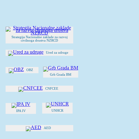
Strategija Nacionalne zaklade za razvoj
civilnoga drustva NZRCD
Ured za udruge
OBZ
Grb Grada BM
CNFCEE
UNHCR
IPA IV
AED