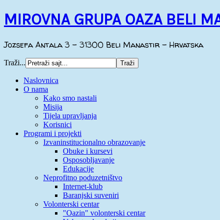
MIROVNA GRUPA OAZA BELI M
Jozsefa Antala 3 - 31300 Beli Manastir - Hrvatska
Traži...
Naslovnica
O nama
Kako smo nastali
Misija
Tijela upravljanja
Korisnici
Programi i projekti
Izvaninstitucionalno obrazovanje
Obuke i kursevi
Osposobljavanje
Edukacije
Neprofitno poduzetništvo
Internet-klub
Baranjski suveniri
Volonterski centar
"Oazin" volonterski centar