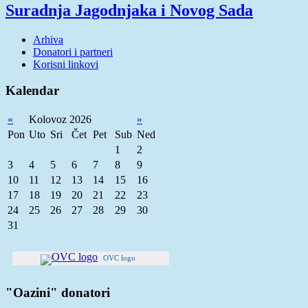
Suradnja Jagodnjaka i Novog Sada
Arhiva
Donatori i partneri
Korisni linkovi
Kalendar
«
Kolovoz 2026
»
Pon
Uto
Sri
Čet
Pet
Sub
Ned
1
2
3
4
5
6
7
8
9
10
11
12
13
14
15
16
17
18
19
20
21
22
23
24
25
26
27
28
29
30
31
OVC logo
"Oazini" donatori