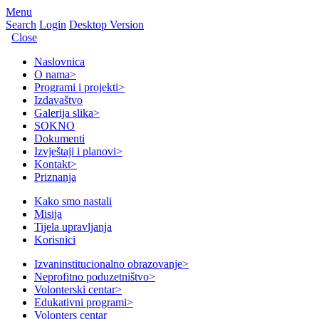
Menu
Search
Login
Desktop Version
Close
Naslovnica
O nama
>
Programi i projekti
>
Izdavaštvo
Galerija slika
>
SOKNO
Dokumenti
Izvještaji i planovi
>
Kontakt
>
Priznanja
Kako smo nastali
Misija
Tijela upravljanja
Korisnici
Izvaninstitucionalno obrazovanje
>
Neprofitno poduzetništvo
>
Volonterski centar
>
Edukativni programi
>
Volonters centar