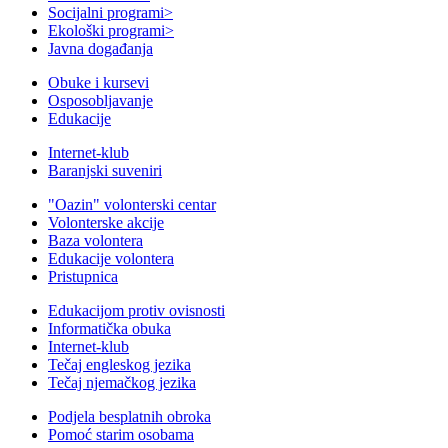
Socijalni programi
>
Ekološki programi
>
Javna događanja
Obuke i kursevi
Osposobljavanje
Edukacije
Internet-klub
Baranjski suveniri
"Oazin" volonterski centar
Volonterske akcije
Baza volontera
Edukacije volontera
Pristupnica
Edukacijom protiv ovisnosti
Informatička obuka
Internet-klub
Tečaj engleskog jezika
Tečaj njemačkog jezika
Podjela besplatnih obroka
Pomoć starim osobama