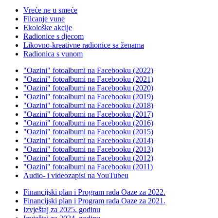
Vreće ne u smeće
Filcanje vune
Ekološke akcije
Radionice s djecom
Likovno-kreativne radionice sa ženama
Radionica s vunom
"Oazini" fotoalbumi na Facebooku (2022)
"Oazini" fotoalbumi na Facebooku (2021)
"Oazini" fotoalbumi na Facebooku (2020)
"Oazini" fotoalbumi na Facebooku (2019)
"Oazini" fotoalbumi na Facebooku (2018)
"Oazini" fotoalbumi na Facebooku (2017)
"Oazini" fotoalbumi na Facebooku (2016)
"Oazini" fotoalbumi na Facebooku (2015)
"Oazini" fotoalbumi na Facebooku (2014)
"Oazini" fotoalbumi na Facebooku (2013)
"Oazini" fotoalbumi na Facebooku (2012)
"Oazini" fotoalbumi na Facebooku (2011)
Audio- i videozapisi na YouTubeu
Financijski plan i Program rada Oaze za 2022.
Financijski plan i Program rada Oaze za 2021.
Izvještaj za 2025. godinu