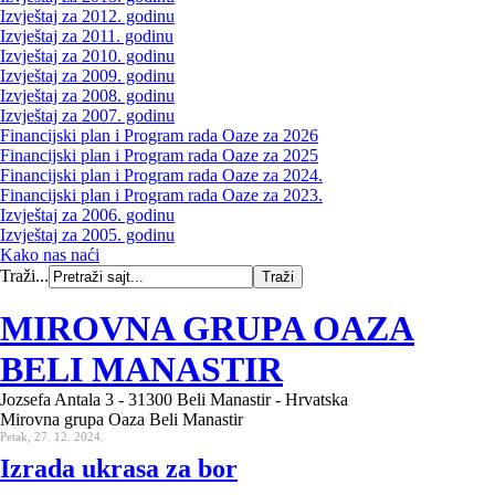
Izvještaj za 2012. godinu
Izvještaj za 2011. godinu
Izvještaj za 2010. godinu
Izvještaj za 2009. godinu
Izvještaj za 2008. godinu
Izvještaj za 2007. godinu
Financijski plan i Program rada Oaze za 2026
Financijski plan i Program rada Oaze za 2025
Financijski plan i Program rada Oaze za 2024.
Financijski plan i Program rada Oaze za 2023.
Izvještaj za 2006. godinu
Izvještaj za 2005. godinu
Kako nas naći
Traži...
MIROVNA GRUPA OAZA
BELI MANASTIR
Jozsefa Antala 3 - 31300 Beli Manastir - Hrvatska
Mirovna grupa Oaza Beli Manastir
Petak, 27. 12. 2024.
Izrada ukrasa za bor