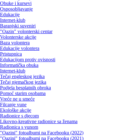
Obuke i kursevi
Osposobljavanje
Edukacije
Internet-klub
Baranjski suveniri
"Oazin" volonterski centar
Volonterske akcije
Baza volontera
Edukacije volontera
Pristupnica
Edukacijom protiv ovisnosti
Informatička obuka
Internet-klub
Tečaj engleskog jezika
Tečaj njemačkog jezika
Podjela besplatnih obroka
Pomoć starim osobama
Vreće ne u smeće
Filcanje vune
Ekološke akcije
Radionice s djecom
Likovno-kreativne radionice sa ženama
Radionica s vunom
"Oazini" fotoalbumi na Facebooku (2022)
"Oazini" fotoalbumi na Facebooku (2021)