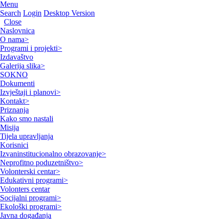
Menu
Search
Login
Desktop Version
Close
Naslovnica
O nama
>
Programi i projekti
>
Izdavaštvo
Galerija slika
>
SOKNO
Dokumenti
Izvještaji i planovi
>
Kontakt
>
Priznanja
Kako smo nastali
Misija
Tijela upravljanja
Korisnici
Izvaninstitucionalno obrazovanje
>
Neprofitno poduzetništvo
>
Volonterski centar
>
Edukativni programi
>
Volonters centar
Socijalni programi
>
Ekološki programi
>
Javna događanja