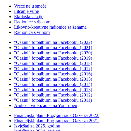
Vreće ne u smeće
Filcanje vune
Ekološke akcije
Radionice s djecom
Likovno-kreativne radionice sa ženama
Radionica s vunom
"Oazini" fotoalbumi na Facebooku (2022)
"Oazini" fotoalbumi na Facebooku (2021)
"Oazini" fotoalbumi na Facebooku (2020)
"Oazini" fotoalbumi na Facebooku (2019)
"Oazini" fotoalbumi na Facebooku (2018)
"Oazini" fotoalbumi na Facebooku (2017)
"Oazini" fotoalbumi na Facebooku (2016)
"Oazini" fotoalbumi na Facebooku (2015)
"Oazini" fotoalbumi na Facebooku (2014)
"Oazini" fotoalbumi na Facebooku (2013)
"Oazini" fotoalbumi na Facebooku (2012)
"Oazini" fotoalbumi na Facebooku (2011)
Audio- i videozapisi na YouTubeu
Financijski plan i Program rada Oaze za 2022.
Financijski plan i Program rada Oaze za 2021.
Izvještaj za 2025. godinu