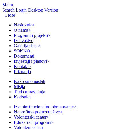
Menu
Search
Login
Desktop Version
Close
Naslovnica
O nama
>
Programi i projekti
>
Izdavaštvo
Galerija slika
>
SOKNO
Dokumenti
Izvještaji i planovi
>
Kontakt
>
Priznanja
Kako smo nastali
Misija
Tijela upravljanja
Korisnici
Izvaninstitucionalno obrazovanje
>
Neprofitno poduzetništvo
>
Volonterski centar
>
Edukativni programi
>
Volonters centar