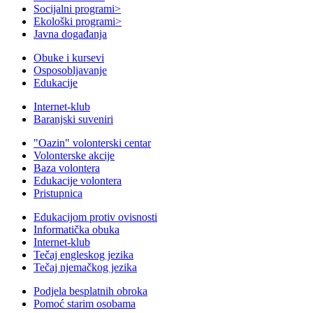
Socijalni programi
>
Ekološki programi
>
Javna događanja
Obuke i kursevi
Osposobljavanje
Edukacije
Internet-klub
Baranjski suveniri
"Oazin" volonterski centar
Volonterske akcije
Baza volontera
Edukacije volontera
Pristupnica
Edukacijom protiv ovisnosti
Informatička obuka
Internet-klub
Tečaj engleskog jezika
Tečaj njemačkog jezika
Podjela besplatnih obroka
Pomoć starim osobama