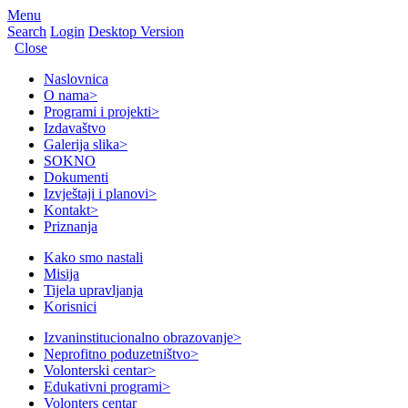
Menu
Search
Login
Desktop Version
Close
Naslovnica
O nama
>
Programi i projekti
>
Izdavaštvo
Galerija slika
>
SOKNO
Dokumenti
Izvještaji i planovi
>
Kontakt
>
Priznanja
Kako smo nastali
Misija
Tijela upravljanja
Korisnici
Izvaninstitucionalno obrazovanje
>
Neprofitno poduzetništvo
>
Volonterski centar
>
Edukativni programi
>
Volonters centar