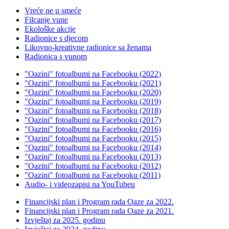
Vreće ne u smeće
Filcanje vune
Ekološke akcije
Radionice s djecom
Likovno-kreativne radionice sa ženama
Radionica s vunom
"Oazini" fotoalbumi na Facebooku (2022)
"Oazini" fotoalbumi na Facebooku (2021)
"Oazini" fotoalbumi na Facebooku (2020)
"Oazini" fotoalbumi na Facebooku (2019)
"Oazini" fotoalbumi na Facebooku (2018)
"Oazini" fotoalbumi na Facebooku (2017)
"Oazini" fotoalbumi na Facebooku (2016)
"Oazini" fotoalbumi na Facebooku (2015)
"Oazini" fotoalbumi na Facebooku (2014)
"Oazini" fotoalbumi na Facebooku (2013)
"Oazini" fotoalbumi na Facebooku (2012)
"Oazini" fotoalbumi na Facebooku (2011)
Audio- i videozapisi na YouTubeu
Financijski plan i Program rada Oaze za 2022.
Financijski plan i Program rada Oaze za 2021.
Izvještaj za 2025. godinu