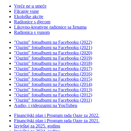
Vreće ne u smeće
Filcanje vune
Ekološke akcije
Radionice s djecom
Likovno-kreativne radionice sa ženama
Radionica s vunom
"Oazini" fotoalbumi na Facebooku (2022)
"Oazini" fotoalbumi na Facebooku (2021)
"Oazini" fotoalbumi na Facebooku (2020)
"Oazini" fotoalbumi na Facebooku (2019)
"Oazini" fotoalbumi na Facebooku (2018)
"Oazini" fotoalbumi na Facebooku (2017)
"Oazini" fotoalbumi na Facebooku (2016)
"Oazini" fotoalbumi na Facebooku (2015)
"Oazini" fotoalbumi na Facebooku (2014)
"Oazini" fotoalbumi na Facebooku (2013)
"Oazini" fotoalbumi na Facebooku (2012)
"Oazini" fotoalbumi na Facebooku (2011)
Audio- i videozapisi na YouTubeu
Financijski plan i Program rada Oaze za 2022.
Financijski plan i Program rada Oaze za 2021.
Izvještaj za 2025. godinu