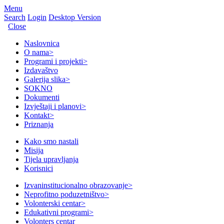
Menu
Search
Login
Desktop Version
Close
Naslovnica
O nama
>
Programi i projekti
>
Izdavaštvo
Galerija slika
>
SOKNO
Dokumenti
Izvještaji i planovi
>
Kontakt
>
Priznanja
Kako smo nastali
Misija
Tijela upravljanja
Korisnici
Izvaninstitucionalno obrazovanje
>
Neprofitno poduzetništvo
>
Volonterski centar
>
Edukativni programi
>
Volonters centar