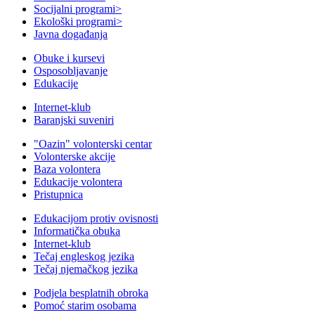
Socijalni programi
>
Ekološki programi
>
Javna događanja
Obuke i kursevi
Osposobljavanje
Edukacije
Internet-klub
Baranjski suveniri
"Oazin" volonterski centar
Volonterske akcije
Baza volontera
Edukacije volontera
Pristupnica
Edukacijom protiv ovisnosti
Informatička obuka
Internet-klub
Tečaj engleskog jezika
Tečaj njemačkog jezika
Podjela besplatnih obroka
Pomoć starim osobama