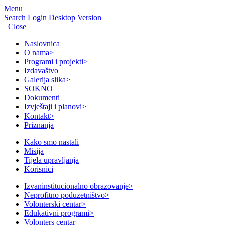
Menu
Search
Login
Desktop Version
Close
Naslovnica
O nama
>
Programi i projekti
>
Izdavaštvo
Galerija slika
>
SOKNO
Dokumenti
Izvještaji i planovi
>
Kontakt
>
Priznanja
Kako smo nastali
Misija
Tijela upravljanja
Korisnici
Izvaninstitucionalno obrazovanje
>
Neprofitno poduzetništvo
>
Volonterski centar
>
Edukativni programi
>
Volonters centar