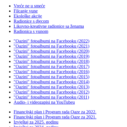
Vreće ne u smeće
Filcanje vune
Ekološke akcije
Radionice s djecom
Likovno-kreativne radionice sa ženama
Radionica s vunom
"Oazini" fotoalbumi na Facebooku (2022)
"Oazini" fotoalbumi na Facebooku (2021)
"Oazini" fotoalbumi na Facebooku (2020)
"Oazini" fotoalbumi na Facebooku (2019)
"Oazini" fotoalbumi na Facebooku (2018)
"Oazini" fotoalbumi na Facebooku (2017)
"Oazini" fotoalbumi na Facebooku (2016)
"Oazini" fotoalbumi na Facebooku (2015)
"Oazini" fotoalbumi na Facebooku (2014)
"Oazini" fotoalbumi na Facebooku (2013)
"Oazini" fotoalbumi na Facebooku (2012)
"Oazini" fotoalbumi na Facebooku (2011)
Audio- i videozapisi na YouTubeu
Financijski plan i Program rada Oaze za 2022.
Financijski plan i Program rada Oaze za 2021.
Izvještaj za 2025. godinu