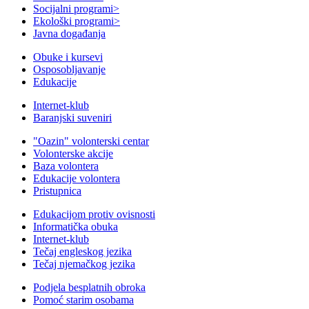
Socijalni programi
>
Ekološki programi
>
Javna događanja
Obuke i kursevi
Osposobljavanje
Edukacije
Internet-klub
Baranjski suveniri
"Oazin" volonterski centar
Volonterske akcije
Baza volontera
Edukacije volontera
Pristupnica
Edukacijom protiv ovisnosti
Informatička obuka
Internet-klub
Tečaj engleskog jezika
Tečaj njemačkog jezika
Podjela besplatnih obroka
Pomoć starim osobama