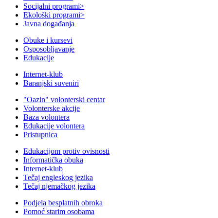
Socijalni programi
>
Ekološki programi
>
Javna događanja
Obuke i kursevi
Osposobljavanje
Edukacije
Internet-klub
Baranjski suveniri
"Oazin" volonterski centar
Volonterske akcije
Baza volontera
Edukacije volontera
Pristupnica
Edukacijom protiv ovisnosti
Informatička obuka
Internet-klub
Tečaj engleskog jezika
Tečaj njemačkog jezika
Podjela besplatnih obroka
Pomoć starim osobama