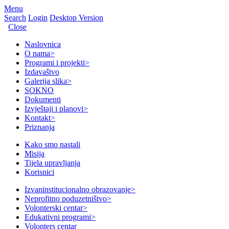
Menu
Search
Login
Desktop Version
Close
Naslovnica
O nama
>
Programi i projekti
>
Izdavaštvo
Galerija slika
>
SOKNO
Dokumenti
Izvještaji i planovi
>
Kontakt
>
Priznanja
Kako smo nastali
Misija
Tijela upravljanja
Korisnici
Izvaninstitucionalno obrazovanje
>
Neprofitno poduzetništvo
>
Volonterski centar
>
Edukativni programi
>
Volonters centar