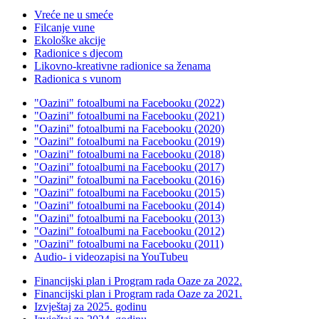
Vreće ne u smeće
Filcanje vune
Ekološke akcije
Radionice s djecom
Likovno-kreativne radionice sa ženama
Radionica s vunom
"Oazini" fotoalbumi na Facebooku (2022)
"Oazini" fotoalbumi na Facebooku (2021)
"Oazini" fotoalbumi na Facebooku (2020)
"Oazini" fotoalbumi na Facebooku (2019)
"Oazini" fotoalbumi na Facebooku (2018)
"Oazini" fotoalbumi na Facebooku (2017)
"Oazini" fotoalbumi na Facebooku (2016)
"Oazini" fotoalbumi na Facebooku (2015)
"Oazini" fotoalbumi na Facebooku (2014)
"Oazini" fotoalbumi na Facebooku (2013)
"Oazini" fotoalbumi na Facebooku (2012)
"Oazini" fotoalbumi na Facebooku (2011)
Audio- i videozapisi na YouTubeu
Financijski plan i Program rada Oaze za 2022.
Financijski plan i Program rada Oaze za 2021.
Izvještaj za 2025. godinu